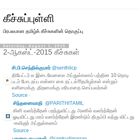
கீச்சுப்புள்ளி
பிரபலமான தமிழ்க் கீச்சுகளின் தொகுப்பு
Saturday, August 1, 2015
2-ஆகஸ்ட்-2015 கீச்சுகள்
சி.பி.செந்தில்குமார்
@
senthilcp
தியேட்டர் ல இடைவேளைல அப்துல்கலாம் பத்தின 10 நொடி
படம் போடறப்ப என்னா கை தட்டல்!!!தமிழர்கள் என்றும்
எளிமைக்கு ,திறமைக்கு மரியாதை செய்பவர்கள்
Source
·
சிந்தனைவாதி
@
PARITHITAMIL
கிளி வளர்த்தேன் பறந்துவிட்டது அணில் வளர்த்தேன்
ஓடிவிட்டது மரம் வளர்த்தேன் இரண்டும் திரும்பி வந்து விட்டது
-கவிஞர் அப்துல்கலாம்
Source
·
புதுவை குடிமகன்
@
iamkudimagan