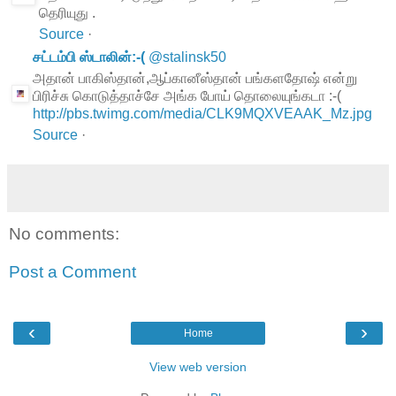
தெரியுது .
Source
·
சட்டம்பி ஸ்டாலின்:-(
@
stalinsk50
அதான் பாகிஸ்தான்,ஆப்கானீஸ்தான் பங்களதோஷ் என்று
பிரிச்சு கொடுத்தாச்சே அங்க போய் தொலையுங்கடா :-(
http://pbs.twimg.com/media/CLK9MQXVEAAK_Mz.jpg
Source
·
No comments:
Post a Comment
‹
›
Home
View web version