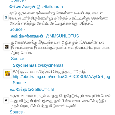
Source
·
சேட்டைக்காரன்
@
settaikaaran
நாடு ஒருவனை நல்லவன்னு சொன்னா அவன் அடிமையா
வேலை பார்த்திருக்கான்னு அர்த்தம் கெட்டவன்னு சொன்னா
அவன் எதிர்த்து கேள்வி கேட்டிருக்கான்னு அர்த்தம்
Source
·
கவி நிலாக்காதலன்
@
MMSUNLOTUS
துரோகமொன்று இதயங்களை அழிக்கும் நட்பொன்றே பல
இதயங்களை இணைக்கும் நண்பர்கள் தினப்பதிவு நண்பர்கள்
ஆர்டி செய்க
Source
·
Skycinemas
@
skycinemas
#அப்துல்கலாம் அஞ்சலி செலுத்தாத #அஜித்
http://pbs.twimg.com/media/CLP9CK8UMAAyOrR.jpg
Source
·
தல சேட்டு
@
SettuOfficial
கருவான காலம் முதல் சுமந்து பெற்றெடுக்கும் வரையில் பெண்
அனுபவித்த பேரின்பத்தை, தன் பிள்ளையை கையில் ஏந்திய
முதல் நொடியில் பெற்று விடுவான் ஆண்!
Source
·