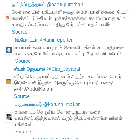
நாட்டுப்புறத்தான்
@
naatupurathan
சென்னையின் புதியமாளிகைகு அம்மா மாளிகைஎன பெயர்
வைக்கப்படும்-மேயர் பழக்கதோசத்துல கலாம் ஐயாகு கட்ற
சமாதிகும் அம்மா சமாதினு பேர் வச்சிடாதிங்யா😂
Source
·
ரிப்போர்ட்டர்
@
tamilreporter
சாராயக் கடையை மூடச் சொல்லி மக்கள் போராடுறாங்க.
கடைக்கு போலீஸ் பலத்த பாதுகாப்பு. # ஃபன்னி ஸ்டேட்!
Source
·
ஸ்டார் ஜெயபால்
@
Star_Jeyabal
வீட்டுக்கொரு மரம் நடுவோம் அதற்கு கலாம் என பெயர்
இடுவோம்!! இதுவே அவருக்கு செய்யும் மரியாதை!
#APJAbdulKalam
Source
·
கருணைமலர்
@
karunaiimaLar
உங்களிடம் கெஞ்சிக் கொண்டிருப்பவர்களை
உதாசீனப்படுத்துவதால் வரும் இழப்பு என்னமோ உங்கள்
பக்கமே!
Source
·