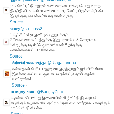
முடி வெட்டிட்டு சலூன் கண்ணாடில பாக்கும்போது வராத
திருப்தி வீட்ல அம்மா என்னடா முடி வெட்டியிருக்க அப்டியே
இருக்குனு சொல்லும்போதுதான் வருது
Source
·
சுபாஷ்
@
su_boss2
J ஆட்சி 1st yr:இனி நல்லதுநடக்கும்
2:கொள்ளைகூட்டத்துக்கு இது பரவால்ல 3:கொஞ்சம்
பிசிறடிக்குதே 4:2ம் ஒரேமாரிதான் 5:இதுக்கு
கொள்ளைகூட்டமே தேவலை
Source
·
ஸ்ரீலஸ்ரீ உலகானந்தா
@
Ulaganandha
என்னதான் பெரிய மனுஷனா இருந்தாலும் ஐஸ்கிரீம் மேல
இருக்கற அட்டைய ஒரு தடவ நக்கிட்டு தான் தூக்கி
போட்றாங்க!
Source
·
вαиgѕу zєяσ
@
BangsyZero
ஆண்மையென்பது இணையின் விழிவிட்டு நீர் வராமல்
தடுக்கும் ஆளுமையே தவிர உயிரணுவை ஊற்றாக செலுத்தும்
உறுப்பின் நீட்சியல்ல..