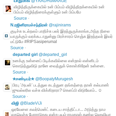
யாதுமாகி
@
YAADHuMAAGE
விழித்திருக்கையில் உன் பிம்பம் விழித்திறக்கையில் உன்
பிம்பம் விழித்திரைக்குள்ளும் உன் பிம்பமே
Source
·
N.ரஜினிராமச்சந்திரன்
@
rajinirams
குடிச்சு உடல்நலம் பாதிச்சு பலர் இறந்துருக்காங்க,அந்த நிலை
யாருக்கும் வரக்கூடாதுன்னு பிரச்சாரம் செஞ்சு இறந்தவர் இவர்
மட்டுமே #RIPSasiperumal
Source
·
departed girl
@
departed_girl
உனக்கு உன்னைப் பிடிக்கவில்லை என்றால் என்னிடம்
கொடுத்துவிடு நானே வைத்துக் கொள்கிறேன் உன்னை.
Source
·
✯சண்டியர்✯
@
BoopatyMurugesh
பிரபு 'அயன்' படத்துல கடத்துன தங்கத்தை தான் கல்யாண்
ஜுவல்லரில வச்சு விக்கிறாரா? கெளப்பி விடுவோம்.. ☺
Source
·
விஜி
@
BladeViJi
ஒரவேளை கவர்மென்ட் கடைய சாத்திட்டா... அடுத்து நாம
எதவெச்சு போராடுறது என்ற பயம் ராமதாஸ் கண்ல ஹெவியா