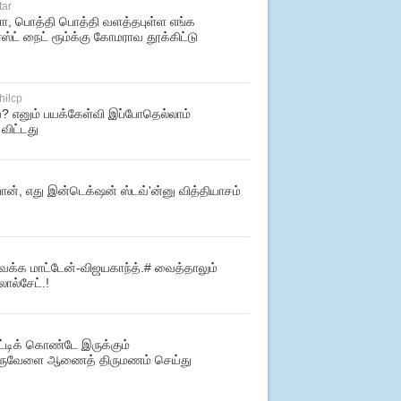
tar
ளா, பொத்தி பொத்தி வளத்தபுள்ள எங்க
ஸ்ட் நைட் ரூம்க்கு கோமராவ தூக்கிட்டு
hilcp
? எனும் பயக்கேள்வி இப்போதெல்லாம்
விட்டது
போன், எது இன்டெக்‌ஷன் ஸ்டவ்'ன்னு வித்தியாசம்
்க மாட்டேன்-விஜயகாந்த்.# வைத்தாலும்
லால்சேட்.!
்டிக் கொண்டே இருக்கும்
ஒருவேளை ஆணைத் திருமணம் செய்து