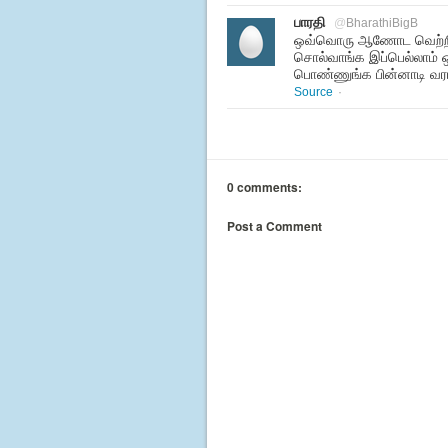
பாரதி
@
BharathiBigB
ஒவ்வொரு ஆணோட வெற்றிக்
சொல்வாங்க இப்பெல்லாம் ஒ
பொண்ணுங்க பின்னாடி வர
Source
·
0 comments:
Post a Comment