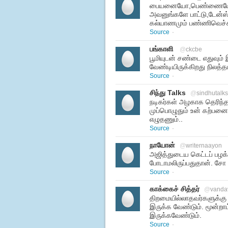
பையனையோ,பெண்ணையோ பெத
அவனுங்களே பாட்டு,டேன்ஸ
கல்யாணமும் பண்ணிவெச்ச
Source
·
பங்காளி
@
ckcbe
பூமியுடன் சண்டை எதுவும்
வேண்டியிருக்கிறது நிலத்த
Source
·
சிந்து Talks
@
sindhutalks
நடிகர்கள் அழகாக தெரிந்த
முப்பொழுதும் உன் கற்பன
எழுதணும்..
Source
·
நாயோன்
@
writernaayon
அஜித்துடைய கெட்டப் பழக்க
போடாமலிருப்பதுதான். சோ 
Source
·
காக்கைச் சித்தர்
@
vanda
திறமையில்லாதவர்களுக்கு
இருக்க வேண்டும். மூன்றா
இருக்கவேண்டும்.
Source
·