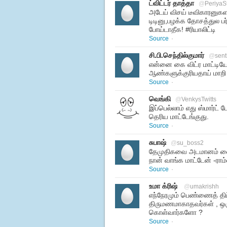
ட்விட்டர் தாத்தா
@
PeriyaS
அடேய் விசய் டீவிகாரனுக
டிடினு,பழக்க தோசத்துல பர்
போய்டாதீக! #ரியாலிட்டி
Source
·
சி.பி.செந்தில்குமார்
@
sent
என்னை கை விட்ர மாட்டியே
ஆண்களுக்குரியதாய் மாறி 
Source
·
வெங்கி
@
VenkysTwitts
இப்பெல்லாம் எது ஸ்மார்ட் 
தெரிய மாட்டேங்குது.
Source
·
சுபாஷ்
@
su_boss2
தேமுதிகவை அடமானம் வைக
நான் வாங்க மாட்டேன் -ராம்
Source
·
உமா க்ரிஷ்
@
umakrishh
எந்நேரமும் பெண்ணைத் திட
திருமணமாகாதவர்கள் , 
கொள்வார்களோ ?
Source
·