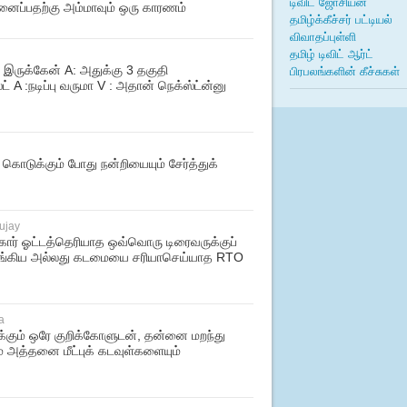
டிவிட் ஜோசியன்
ைப்பதற்கு அம்மாவும் ஒரு காரணம்
தமிழ்க்கீச்சர் பட்டியல்
விவாதப்புள்ளி
தமிழ் டிவிட் ஆர்ட்
பிரபலங்களின் கீச்சுகள்
னு இருக்கேன் A: அதுக்கு 3 தகுதி
்ட் A :நடிப்பு வருமா V : அதான் நெக்ஸ்ட்ன்னு
கொடுக்கும் போது நன்றியையும் சேர்த்துக்
ujay
 கார் ஓட்டத்தெரியாத ஒவ்வொரு டிரைவருக்குப்
 வாங்கிய அல்லது கடமையை சரியாசெய்யாத RTO
a
க்கும் ஒரே குறிக்கோளுடன், தன்னை மறந்து
் அத்தனை மீட்புக் கடவுள்களையும்