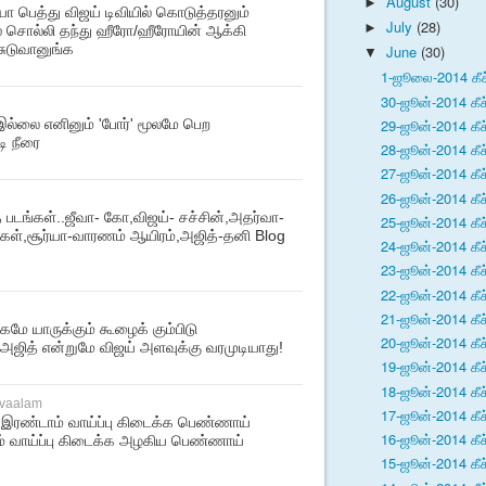
August
(30)
►
்து விஜய் டிவியில் கொடுத்தரனும்
July
(28)
►
் சொல்லி தந்து ஹீரோ/ஹீரோயின் ஆக்கி
ுடுவானுங்க
June
(30)
▼
1-ஜூலை-2014 கீச
30-ஜூன்-2014 கீச
29-ஜூன்-2014 கீச
 இல்லை எனினும் 'போர்' மூலமே பெற
டி நீரை
28-ஜூன்-2014 கீச
27-ஜூன்-2014 கீச
26-ஜூன்-2014 கீச
 படங்கள்..ஜீவா- கோ,விஜய்- சச்சின்,அதர்வா-
25-ஜூன்-2014 கீச
ைகள்,சூர்யா-வாரணம் ஆயிரம்,அஜித்-தனி Blog
24-ஜூன்-2014 கீச
23-ஜூன்-2014 கீச
22-ஜூன்-2014 கீச
21-ஜூன்-2014 கீச
மே யாருக்கும் கூழைக் கும்பிடு
20-ஜூன்-2014 கீச
அஜித் என்றுமே விஜய் அளவுக்கு வரமுடியாது!
19-ஜூன்-2014 கீச
18-ஜூன்-2014 கீச
vaalam
17-ஜூன்-2014 கீச
 இரண்டாம் வாய்ப்பு கிடைக்க பெண்ணாய்
16-ஜூன்-2014 கீச
ம் வாய்ப்பு கிடைக்க அழகிய பெண்ணாய்
15-ஜூன்-2014 கீச