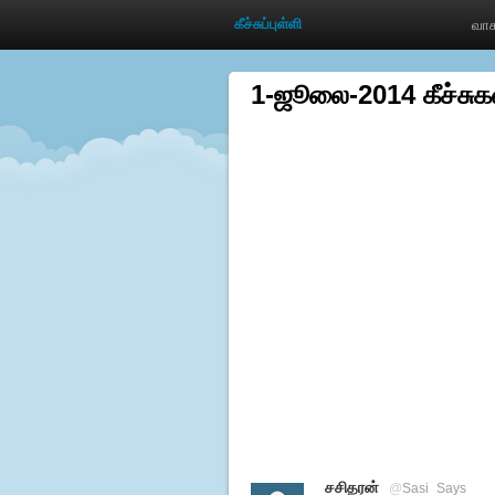
கீச்சுப்புள்ளி
வாச
1-ஜூலை-2014 கீச்சுக
சசிதரன்
@
Sasi_Says