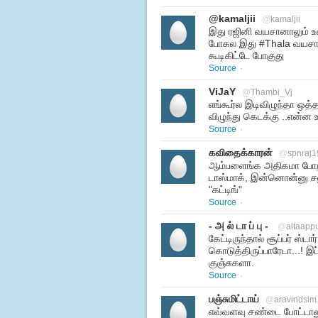
@kamaljii
@
kamaljii
இது ரஜினி வயசானாலும் உன
போகல இது #Thala வயசானா
கூடிகிட்டே போகுது
Source
·
ViJaY
@
Thambi_Vj
எங்கூர்ல இடிவிழுந்தா ஒத்
விழுந்து கெடக்கு ..என
Source
·
கவிதைக்காரன்
@
spnraj1
ஆம்பளைங்க அதிகமா போற 
டாஸ்மாக், இன்னொன்னு ச
"கட்டிங்"
Source
·
- அ ல் டா ப் பு -
@
altaapp
கேட்டிருந்தால் சூப்பர் ஸ்ட
கொடுத்திருப்பாரேடா...! இப
குஞ்சுகளா.
Source
·
பஞ்சுமிட்டாய்
@
aravindslm
எவ்வளவு சண்டை போட்டாலும்