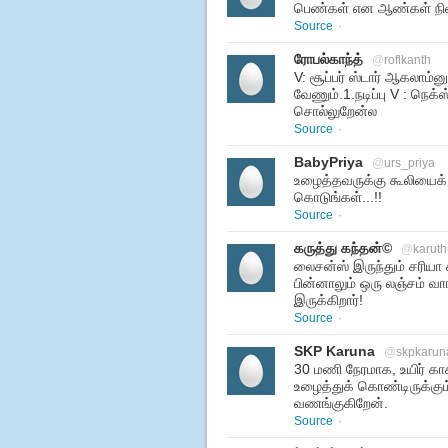
பெண்கள் என ஆண்கள் நின
Source
·
ரோபல்காந்த்
@
roflkanth
V: சூப்பர் ஸ்டார் ஆகலாம்
வேணும்.1.நடிப்பு V : நெக்ஸ
சொல்லுறேன்ல
Source
·
BabyPriya
@
urs_priya
உழைத்தவருக்கு கூலியைக் 
கொடுங்கள்...!!
Source
·
கருத்து கந்தன்©
@
karuth
லைசன்ஸ் இருந்தும் சரியா
பின்னாலும் ஒரு லஞ்சம்
இருக்கிறார்!
Source
·
SKP Karuna
@
skpkarun
30 மணி நேரமாக, உயிர் கா
உழைத்துக் கொண்டிருக்கும
வணங்குகிறேன்.
Source
·