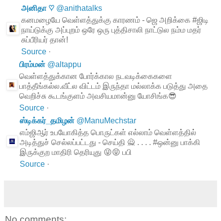
அனிதா ♡
@
anithatalks
கனமழையே வெள்ளத்துக்கு காரணம் - ஜெ அறிக்கை #ஜிடி
நாய்டுக்கு அப்புறம் ஒரே ஒரு புத்திசாலி நாட்டுல நம்ம மதர்
சுப்பீரியர் தான்!
Source
·
பிரம்மன்
@
altappu
வெள்ளத்துக்கான போர்க்கால நடவடிக்கைகளை
பாத்தீங்கல்ல.வீட்ல விட்டம் இருந்தா மல்லாக்க படுத்து அதை
வெறிச்சு கூடங்குளம் அவசியமான்னு யோசிங்க😎
Source
·
ஸ்டிக்கர்_தமிழன்
@
ManuMechstar
எம்ஜிஆர் உபயோகித்த பொருட்கள் எல்லாம் வெள்ளத்தில்
அடித்துச் செல்லப்பட்டது - செய்தி 🙅 . . . . #ஒன்னு பாக்கி
இருக்குற மாதிரி தெரியுது 😜😝 பபி
Source
·
No comments: