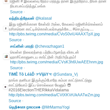
ரஜினி # இவ்வளவு நேரம் மறந்து தான் இருந்தோம், நீங்க தான்
நியாபகப்படுத்துட்டீங்க
Source
·
வந்தியத்தேவன்
@
kalasal
இது ரஜினிக்கான கேள்வி அல்ல, கேவலம் ரஜினிக்கெல்லாம்
ரசிகரென காட்டிக்கொள்பவர்களுக்கே... #செருப்படி....
http://pbs.twimg.com/media/CVoS0viU4AAXTpX.jpg
Source
·
சாப்ளின் பாரதி
@
chevazhagan1
வெள்ள நிலவரத்தை பற்றியஆனந்த விகடன்
ஹாசிப்கானுடைய கார்ட்டூன் அதிஅற்புதம்!
http://pbs.twimg.com/media/CVsK3h6UwAEEhnm.jpg
Source
·
TïMÊ Tô LéàĎ ☞VïjäY☜
@
Sundara_Vj
நாங்க தனியா இருக்கும்போதே சும்மா காட்டுகாட்டுனு
காட்டுவோம் இப்ப சொல்லவா வேனும் 😎
#2016ElectionTHERIkkaVidalama
http://pbs.twimg.com/media/CVtXKVrUkAATwZm.jpg
Source
·
தெறி♣мя gяєєи♣
@
MrMarmaYogi