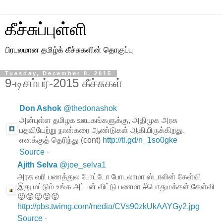
கீச்சுப்புள்ளி
பிரபலமான தமிழ்க் கீச்சுகளின் தொகுப்பு
Tuesday, December 8, 2015
9-டிசம்பர்-2015 கீச்சுகள்
Don Ashok
@
thedonashok
அன்புள்ள தமிழக ஊடகங்களுக்கு, அதிமுக அரசு
பதவியேற்று நான்கரை ஆண்டுகள் ஆகியிருக்கிறது.
எனக்குத் தெரிந்து (cont)
http://tl.gd/n_1so0gke
Source
·
Ajith Selva
@
joe_selva1
அரசு வரி பணத்துல போட்டோ போடலாமா ஸ்டாலின் கேள்வி
இது மட்டும் உங்க அப்பன் விட்டு பணமா #பொதுமக்கள் கேள்வி
😝😝😝😝😝
http://pbs.twimg.com/media/CVs90zkUkAAYGy2.jpg
Source
·