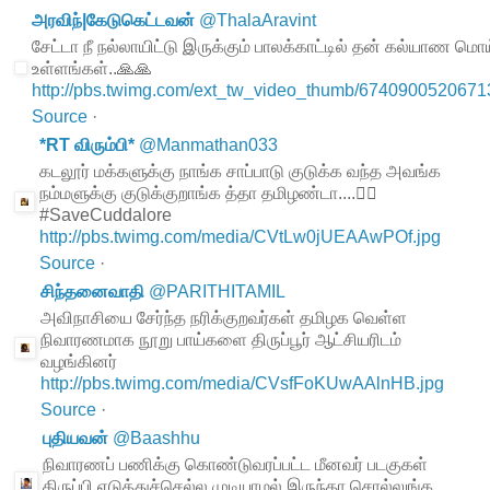
அரவிந்|கேடுகெட்டவன்
@
ThalaAravint
சேட்டா நீ நல்லாயிட்டு இருக்கும் பாலக்காட்டில் தன் கல்யாண
உள்ளங்கள்..🙏🙏
http://pbs.twimg.com/ext_tw_video_thumb/674090052067
Source
·
*RT விரும்பி*
@
Manmathan033
கடலூர் மக்களுக்கு நாங்க சாப்பாடு குடுக்க வந்த அவங்க
நம்மளுக்கு குடுக்குறாங்க த்தா தமிழண்டா....👍🏼
#SaveCuddalore
http://pbs.twimg.com/media/CVtLw0jUEAAwPOf.jpg
Source
·
சிந்தனைவாதி
@
PARITHITAMIL
அவிநாசியை சேர்ந்த நரிக்குறவர்கள் தமிழக வெள்ள
நிவாரணமாக நூறு பாய்களை திருப்பூர் ஆட்சியரிடம்
வழங்கினர்
http://pbs.twimg.com/media/CVsfFoKUwAAlnHB.jpg
Source
·
புதியவன்
@
Baashhu
நிவாரணப் பணிக்கு கொண்டுவரப்பட்ட மீனவர் படகுகள்
திருப்பி எடுத்துச்செல்ல முடியாமல் இருந்தா சொல்லுங்க