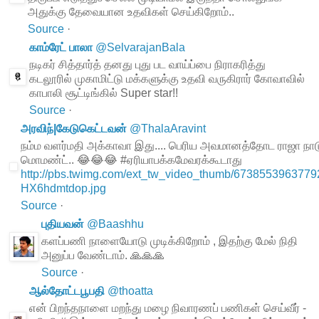
அதுக்கு தேவையான உதவிகள் செய்கிறோம்..
Source
·
காம்ரேட் பாலா
@
SelvarajanBala
நடிகர் சித்தார்த் தனது புது பட வாய்ப்பை நிராகரித்து
கடலூரில் முகாமிட்டு மக்களுக்கு உதவி வருகிரார் கோவாவில்
காபாலி சூட்டிங்கில் Super star!!
Source
·
அரவிந்|கேடுகெட்டவன்
@
ThalaAravint
நம்ம வளர்மதி அக்காவா இது.... பெரிய அவமானத்தோட ராஜா நாடு 
மொமண்ட்.. 😂😂😂 #ஏரியாபக்கமேவரக்கூடாது
http://pbs.twimg.com/ext_tw_video_thumb/673855396377
HX6hdmtdop.jpg
Source
·
புதியவன்
@
Baashhu
களப்பணி நாளையோடு முடிக்கிறோம் , இதற்கு மேல் நிதி
அனுப்ப வேண்டாம். 🙏🙏🙏
Source
·
ஆல்தோட்டபூபதி
@
thoatta
என் பிறந்தநாளை மறந்து மழை நிவாரணப் பணிகள் செய்வீர் -