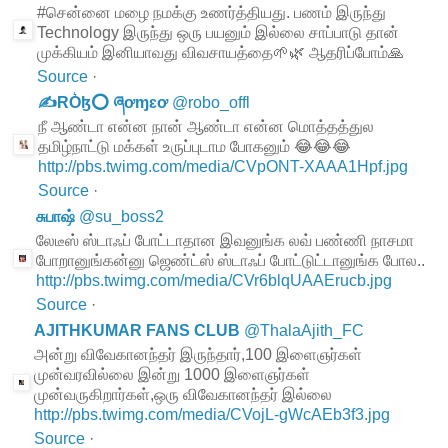
#சென்னை மழை நமக்கு உணர்த்தியது. பணம் இருந்து
Technology இருந்து ஒரு பயனும் இல்லை சாப்பாடு தான்
முக்கியம் இனியாவது விவசாயத்தை🌱🌿 ஆதரிப்போம்🙏
Source
·
✍RO͛ɮ⭕ ཞơɱɛơ
@
robo_offl
நீ ஆண்டா என்ன நான் ஆண்டா என்ன மொத்தத்துல
தமிழ்நாட்டு மக்கள் உருப்புடாம போகனும் 😂😂😂
http://pbs.twimg.com/media/CVpONT-XAAA1Hpf.jpg
Source
·
சுபாஷ்
@
su_boss2
லேடீஸ் ஸ்டாஃப் போட்டாதான இவனுங்க லவ் பண்ணி நாசமா
போறானுங்கன்னு ஜெண்ட்ஸ் ஸ்டாஃப் போட்டுட்டானுங்க போல..
http://pbs.twimg.com/media/CVr6blqUAAErucb.jpg
Source
·
AJITHKUMAR FANS CLUB
@
ThalaAjith_FC
அன்று விவேகானந்தர் இருந்தார்,100 இளைஞர்கள்
முன்வரவில்லை இன்று 1000 இளைஞர்கள்
முன்வருகிறார்கள்,ஒரு விவேகானந்தர் இல்லை
http://pbs.twimg.com/media/CVojL-gWcAEb3f3.jpg
Source
·