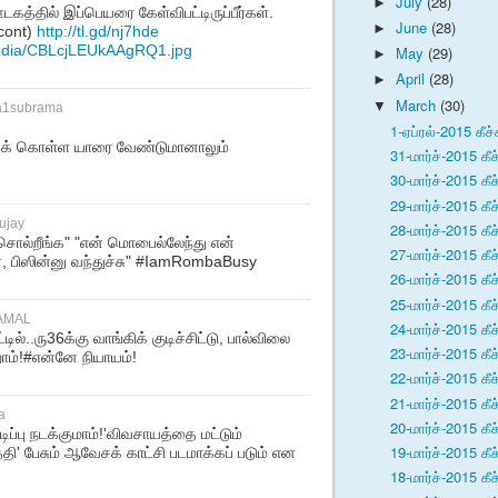
July
(28)
►
த்தில் இப்பெயரை கேள்விபட்டிருப்பீர்கள்.
June
(28)
►
cont)
http://tl.gd/nj7hde
media/CBLcjLEUkAAgRQ1.jpg
May
(29)
►
April
(28)
►
March
(30)
▼
ya1subrama
1-ஏப்ரல்-2015 கீச்
ிக் கொள்ள யாரை வேண்டுமானாலும்
31-மார்ச்-2015 கீச
30-மார்ச்-2015 கீச
29-மார்ச்-2015 கீச
ujay
28-மார்ச்-2015 கீச
ி சொல்றீங்க" "என் மொபைல்லேந்து என்
27-மார்ச்-2015 கீச
, பிஸின்னு வந்துச்சு" #IamRombaBusy
26-மார்ச்-2015 கீச
25-மார்ச்-2015 கீச
AMAL
24-மார்ச்-2015 கீச
ில்..ரு36க்கு வாங்கிக் குடிச்சிட்டு, பால்விலை
23-மார்ச்-2015 கீச
ோம்!#என்னே நியாயம்!
22-மார்ச்-2015 கீச
21-மார்ச்-2015 கீச
a
20-மார்ச்-2015 கீச
ிப்பு நடக்குமாம்!'விவசாயத்தை மட்டும்
19-மார்ச்-2015 கீச
த்தி' பேசும் ஆவேசக் காட்சி படமாக்கப் படும் என
18-மார்ச்-2015 கீச