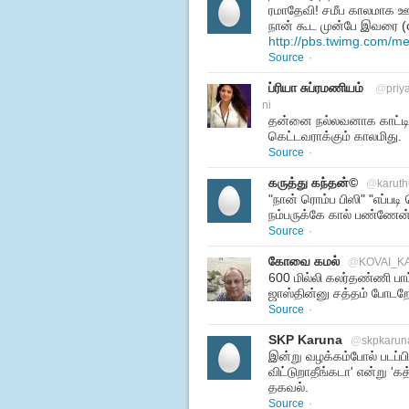
ரமாதேவி! சமீப காலமாக ஊடக
நான் கூட முன்பே இவரை (
http://pbs.twimg.com/
Source
·
ப்ரியா சுப்ரமணியம்
@
pri
ni
தன்னை நல்லவனாக காட்ட
கெட்டவராக்கும் காலமிது.
Source
·
கருத்து கந்தன்©
@
karuth
"நான் ரொம்ப பிஸி" "எப்பட
நம்பருக்கே கால் பண்ணேன்
Source
·
கோவை கமல்
@
KOVAI_K
600 மில்லி கலர்தண்ணி பாட்ட
ஜாஸ்தின்னு சத்தம் போடற
Source
·
SKP Karuna
@
skpkarun
இன்று வழக்கம்போல் படப்பிட
விட்டுறாதீங்கடா' என்று 'க
தகவல்.
Source
·