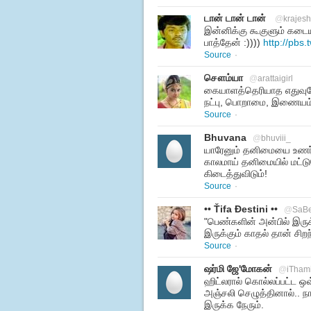
டான் டான் டான்
@
krajes
இன்னிக்கு கூகுளும் கடைய
பாத்தேன் :))))
http://pb
Source
·
சௌம்யா
@
arattaigirl
கையாளத்தெரியாத எதுவுமே 
நட்பு, பொறாமை, இணையம
Source
·
Bhuvana
@
bhuviii_
யாரேனும் தனிமையை உணர்ந
காலமாய் தனிமையில் மட்டு
கிடைத்துவிடும்!
Source
·
•• Ťifa Ðestini ••
@
SaB
"பெண்களின் அன்பில் இரு
இருக்கும் காதல் தான் சிறந
Source
·
ஷர்மி ஜே'மோகன்
@
iThami
ஹிட்லரால் கொல்லப்பட்ட ஒ
அஞ்சலி செழுத்தினால்..
இருக்க நேரும்.