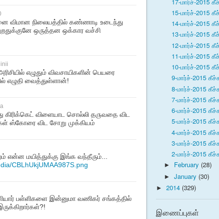
17-மார்ச்-2015 கீச
15-மார்ச்-2015 கீச
0
ை விமான நிலையத்தில் கண்ணாடி உடைந்து
14-மார்ச்-2015 கீச
றதுக்குனே ஒருத்தன ஒக்கார வச்சி
13-மார்ச்-2015 கீச
12-மார்ச்-2015 கீச
11-மார்ச்-2015 கீச
inii
10-மார்ச்-2015 கீச
ரிசியில் எழுதும் விவசாயிகளின் பெயரை
9-மார்ச்-2015 கீச்
ல் எழுதி வைத்துள்ளான்!
8-மார்ச்-2015 கீச்
7-மார்ச்-2015 கீச்
na
6-மார்ச்-2015 கீச்
ு கிரிக்கெட் விளையாட சொல்லி த௫வதை விட
5-மார்ச்-2015 கீச்
ள் ஸ்கோரை விட சோறு முக்கியம்
4-மார்ச்-2015 கீச்
3-மார்ச்-2015 கீச்
2-மார்ச்-2015 கீச்
றம் என்ன மயித்துக்கு இங்க வந்தீரும்...
February
(28)
media/CBLhUkjUMAA987S.png
►
January
(30)
►
2014
(329)
►
ியார் பள்ளிகளை இன்னுமா வணிகர் சங்கத்தில்
ுக்கிறார்கள்?!
இணைப்புகள்