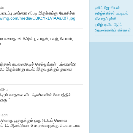
டிவிட் ஜோசியன்
h4u
தமிழ்க்கீச்சர் பட்டியல்
டைப்பு பண்ணா எப்படி இருக்கம்னு யோசிச்சு
s.twimg.com/media/CBKcYk1VIAAsX87.jpg
விவாதப்புள்ளி
தமிழ் டிவிட் ஆர்ட்
பிரபலங்களின் கீச்சுகள்
சுமைதான் #அன்பு, காதல், புகழ், கோபம்,
்
்தால் கடலைதேடிச் செல்லுங்கள்; பல்லாண்டு
மே இருக்கிறது கடல்; இருவருக்கும் துணை
e3Ha
க்கும் காதலை விட ஆண்களின் கோபத்தில்
்தது."
lachi
வ்வொரு யூதருக்கும் ஒரு நிமிடம் மௌன
 நாம் 11 ஆண்டுகள் 6 மாதங்களுக்கு மௌனமாக