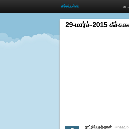
கீச்சுப்புள்ளி
வாச
29-மார்ச்-2015 கீச்சுக
நாட்டுப்புறத்தான்
@
naatup