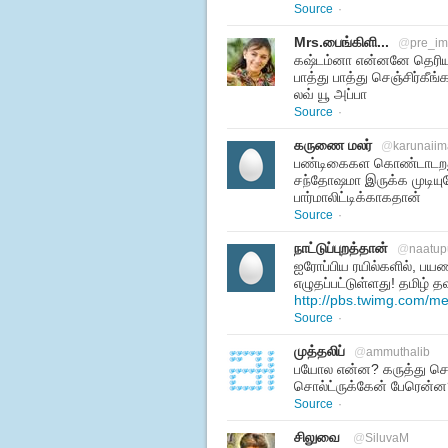
Source
·
Mrs.பைங்கிளி...
@
pre_im
கஷ்டம்னா என்னனே தெரியா
பாத்து பாத்து செஞ்சிர்கீ
லவ் யூ அப்பா
Source
·
கருணை மலர்
@
karunaiim
பண்டிகைகள கொண்டாடறதுல
சந்தோஷமா இருக்க முடியும
பார்மாலிட்டிக்காகதான்
Source
·
நாட்டுப்புறத்தான்
@
naatup
ஐரோப்பிய ரயில்களில், பயண
எழுதப்பட்டுள்ளது! தமிழ்
http://pbs.twimg.com/
Source
·
முத்தலிப்
@
ammuthalib
பயோல என்ன? கருத்து சொல
சொல்ட்ருக்கேன் பேரென்ன
Source
·
சிலுவை
@
SiluvaM