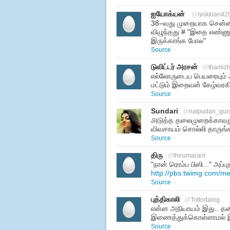
ஐயோக்யன்
@
iyokkian42
38–வது முறையாக சென்ன
விழுந்தது # "இதை எண்ணு
இருக்காங்க போல"
Source
·
டுவிட்டர் அரசன்
@
thamizh
எல்லோருடைய பெயரையும் அ
மட்டும் இறைவன் கேழ்வரகி
Source
·
Sundari
@
natpudan_gu
௮டுத்த தலைமுறைக்காவத
விவசாயம் சொல்லி தா௫ங்க
Source
·
திரு
@
thirumarant
"நான் ரொம்ப பிஸி..." அப்பு
http://pbs.twimg.com/
Source
·
புத்திகாலி
@
Tottodaing
என்ன அநியாயம் இது.. தன
இணைத்துக்கொள்ளாமல் இர
Source
·