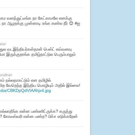
ம வளத்துட்டீங்க நா கேட்காமலே எனக்கு
ங்க நா ஆழறக்கு முன்னாடி உங்க கண்ல நீர் 😊 #ஐ
alar
 வடஇந்தியர்கள்தான் பெஸ்ட் எவ்வளவு
ோ இருக்குறாங்க தமிழ்நாட்டுல பெரும்பாலும்
urathan
ம் நல்லதாகட்டும் என தமிழில்
 தவிற வேறெந்த இந்திய மொழியும் அதில் இல்லை!
media/CBKDpQdVIAAhjx4.jpg
்லாதீங்க என்ன பண்ணிட்ருக்க? கருத்து
? கோடீஸ்வரி என்ன பண்ற? பிச்ச எடுக்கறேன்