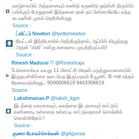
வாழ்கையில் அத்தனையும் கண்டு சுருண்டு ஒடுங்கி திரும்பிப்
பார்க்கும் போதுதான் இத்தனை நாள் நம் பின்னாலேயே வந்த
கடவுளின் முகம் தெரிகின்றது
Source
·
ட்விட்டர் Newton
@
twittornewton
நியுட்டன் இந்தியாவில் பிறந்திருந்தால், ஆப்பிள் விழுந்தது
அதன் "விதி" என்று கதையை முடித்திருப்பார்!
Source
·
Rinesh Madurai ♡
@
Rineshraja
S.கௌசல்யா வயது 11 மீனாட்சி மிஷன் மருத்துவமனையில்
இருதயசிகிச்சை நடைபெற இருப்பதால் 6 யூனிட் B +ve ரத்தம்
தேவைபடுகிறது.: 9500006619 9443306619
Source
·
Lakshmanan.P
@
laksh_kgm
இடத்தை வலமாகவும், வலத்தை இடதாகவும் காட்டும்
கண்ணாடி உள்ளதை உள்ளபடி காட்டுவதாகச் சொல்லிக்
கொள்கிறோம் !
Source
·
குணா யோகச்செல்வன்
@
g4gunaa