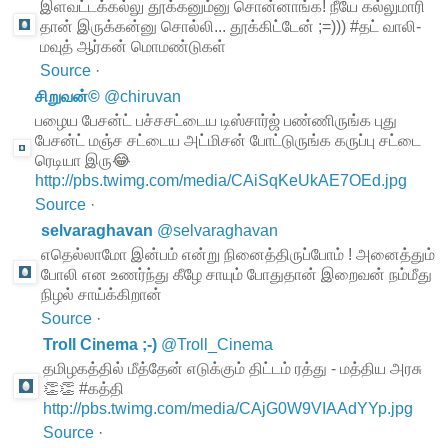
இளவட்டக்கல்லு தூக்கனும்னு சொன்னாங்க! நீயே கல்லுமாரி
தான் இருக்கன்னு சொல்லி... தூக்கிட்டேன் ;=))) #தட் வாலி-
மவுத் ஆர்கன் மொமண்டுகள்
Source
·
சிறுவன்©
@
chiruvan
பழைய பேசன்ட் பச்சசட்டைய டிஸ்சார்ஜ் பண்ணிருங்க புது
பேசன்ட் மஞ்ச சட்டைய அட்மிசன் போட்டுருங்க கருப்பு சட்டை
ரெடியா இரு😂
http://pbs.twimg.com/media/CAiSqKeUkAE7OEd.jpg
Source
·
selvaraghavan
@
selvaraghavan
எதெல்லாமோ இன்பம் என்று நினைத்திருப்போம் ! அனைத்தும்
போலி என உணர்ந்து கீழே சாயும் போதுதான் இறைவன் நம்மீது
நிழல் சாய்க்கிறான்
Source
·
Troll Cinema ;-)
@
Troll_Cinema
தமிழகத்தில் மீத்தேன் எடுக்கும் திட்டம் ரத்து - மத்திய அரசு
👏👏 #கத்தி
http://pbs.twimg.com/media/CAjG0W9VIAAdYYp.jpg
Source
·