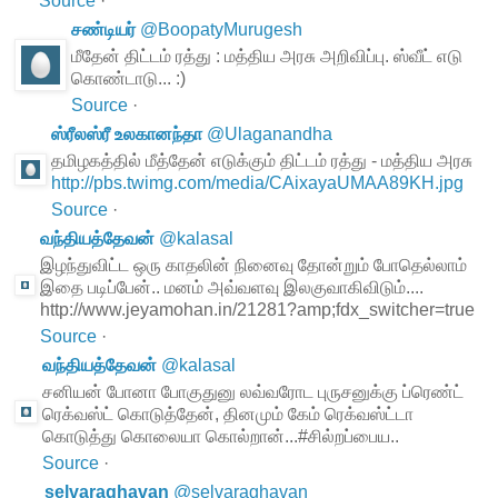
Source
·
சண்டியர்
@
BoopatyMurugesh
மீதேன் திட்டம் ரத்து : மத்திய அரசு அறிவிப்பு. ஸ்வீட் எடு
கொண்டாடு... :)
Source
·
ஸ்ரீலஸ்ரீ உலகானந்தா
@
Ulaganandha
தமிழகத்தில் மீத்தேன் எடுக்கும் திட்டம் ரத்து - மத்திய அரசு
http://pbs.twimg.com/media/CAixayaUMAA89KH.jpg
Source
·
வந்தியத்தேவன்
@
kalasal
இழந்துவிட்ட ஒரு காதலின் நினைவு தோன்றும் போதெல்லாம்
இதை படிப்பேன்.. மனம் அவ்வளவு இலகுவாகிவிடும்....
http://www.jeyamohan.in/21281?amp;fdx_switcher=true
Source
·
வந்தியத்தேவன்
@
kalasal
சனியன் போனா போகுதுனு லவ்வரோட புருசனுக்கு ப்ரெண்ட்
ரெக்வஸ்ட் கொடுத்தேன், தினமும் கேம் ரெக்வஸ்ட்டா
கொடுத்து கொலையா கொல்றான்...#சில்றப்பைய..
Source
·
selvaraghavan
@
selvaraghavan