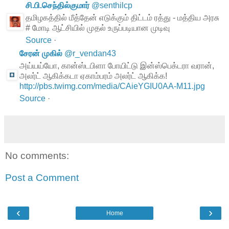
சி.பி.செந்தில்குமார்
@
senthilcp
தமிழகத்தில் மீத்தேன் எடுக்கும் திட்டம் ரத்து - மத்திய அரசு
# மோடி ஆட்சியில் முதல் உருப்படியான முடிவு
Source
·
சேரன் முகில்
@
r_vendan43
அய்யய்யோ, கான்ஸ்டபிளா போயிட்டு இன்ஸ்பெக்டரா வரான்,
அலர்ட் ஆகிக்கடா ஏகாம்பரம் அலர்ட் ஆகிக்க!
http://pbs.twimg.com/media/CAieYGIU0AA-M11.jpg
Source
·
No comments:
Post a Comment
‹
›
Home