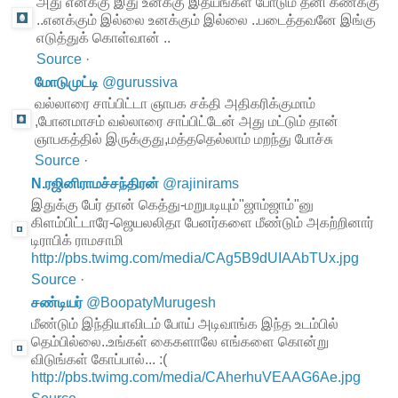
அது எனக்கு இது உனக்கு இதயங்கள் போடும் தனி கணக்கு
..எனக்கும் இல்லை உனக்கும் இல்லை ..படைத்தவனே இங்கு
எடுத்துக் கொள்வான் ..
Source
·
மோடுமுட்டி
@
gurussiva
வல்லாரை சாப்பிட்டா ஞாபக சக்தி அதிகரிக்குமாம்
,போனமாசம் வல்லாரை சாப்பிட்டேன் அது மட்டும் தான்
ஞாபகத்தில் இருக்குது,மத்ததெல்லாம் மறந்து போச்சு
Source
·
N.ரஜினிராமச்சந்திரன்
@
rajinirams
இதுக்கு பேர் தான் கெத்து-மறுபடியும்"ஜாம்ஜாம்"னு
கிளம்பிட்டாரே-ஜெயலலிதா பேனர்களை மீண்டும் அகற்றினார்
டிராபிக் ராமசாமி
http://pbs.twimg.com/media/CAg5B9dUIAAbTUx.jpg
Source
·
சண்டியர்
@
BoopatyMurugesh
மீண்டும் இந்தியாவிடம் போய் அடிவாங்க இந்த உடம்பில்
தெம்பில்லை..உங்கள் கைகளாலே எங்களை கொன்று
விடுங்கள் கோப்பால்... :(
http://pbs.twimg.com/media/CAherhuVEAAG6Ae.jpg