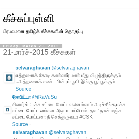
கீச்சுப்புள்ளி
பிரபலமான தமிழ்க் கீச்சுகளின் தொகுப்பு
Friday, March 20, 2015
21-மார்ச்-2015 கீச்சுகள்
selvaraghavan
@
selvaraghavan
எத்தனைக் கோடி கண்ணீர் மண் மீது விழுந்திருக்கும்
..அத்தனைக் கண்ட பின்பும் பூமி இங்கு பூப்பூக்கும்
Source
·
நோபிட்டா
@
iRaVuSu
கிளார்க் : பச்ச சட்டை போட்டவனெல்லாம் அடிச்சீங்க,மச்ச
சட்டை போட்ட எங்கள அடிடா பாப்போம், தல : நான் மஞ்ச
சட்டை போட்டனா நீ செத்துருவடா #CSK
Source
·
selvaraghavan
@
selvaraghavan