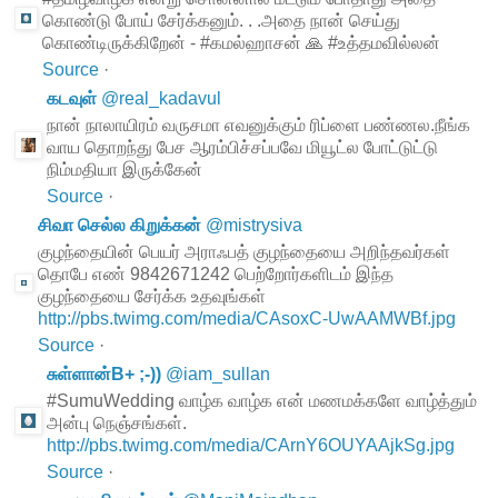
கொண்டு போய் சேர்க்கனும். . .அதை நான் செய்து
கொண்டிருக்கிறேன் - #கமல்ஹாசன் 🙏 #உத்தமவில்லன்
Source
·
கடவுள்
@
real_kadavul
நான் நாலாயிரம் வருசமா எவனுக்கும் ரிப்ளை பண்ணல.நீங்க
வாய தொறந்து பேச ஆரம்பிச்சப்பவே மியூட்ல போட்டுட்டு
நிம்மதியா இருக்கேன்
Source
·
சிவா செல்ல கிறுக்கன்
@
mistrysiva
குழந்தையின் பெயர் அராஃபத் குழந்தையை அறிந்தவர்கள்
தொபே எண் 9842671242 பெற்றோர்களிடம் இந்த
குழந்தையை சேர்க்க உதவுங்கள்
http://pbs.twimg.com/media/CAsoxC-UwAAMWBf.jpg
Source
·
சுள்ளான்B+ ;-))
@
iam_sullan
#SumuWedding வாழ்க வாழ்க என் மணமக்களே வாழ்த்தும்
அன்பு நெஞ்சங்கள்.
http://pbs.twimg.com/media/CArnY6OUYAAjkSg.jpg
Source
·