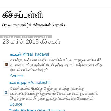
கீச்சுப்புள்ளி
பிரபலமான தமிழ்க் கீச்சுகளின் தொகுப்பு
Sunday, March 22, 2015
23-மார்ச்-2015 கீச்சுகள்
கடவுள்
@
real_kadavul
எனக்கு அவ்ளோ பெரிய கோவில் கட்டிய ராராஜனைவே 43
வயசுல போட்டு தள்ளிட்டேன் ஐந்து ரூபாய் அர்ச்சணை சீட்டு
நீயெல்லாம் எம்மாத்திரம்
Source
·
உமா க்ருஷ்
@
umakrishh
நீ உண்டியல்ல போடுற அஞ்சு காசு பத்து காசுக்கு
லட்சாதிபதியாக்குன்னுல்லாம் வேண்டக்கூடாது. கைகால்
இழுத்துக்காம இருக்கணும்னு வேண்டிக்க #கவுண்டர்
Source
·
Thala My Hero
@
iamRajcitizen