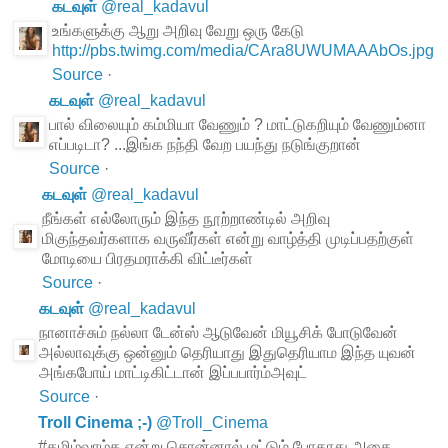
கடவுள்
@
real_kadavul
உங்களுக்கு ஆறு அறிவு வேறு ஒரு கேடு
http://pbs.twimg.com/media/CAra8UWUMAAAbOs.jpg
Source
·
கடவுள்
@
real_kadavul
பால் விலையும் கம்மியா வேணும் ? மாட்டுகறியும் வேணும்னா
எப்படிடா? ...இங்க நந்தி வேற பயந்து நடுங்குறான்
Source
·
கடவுள்
@
real_kadavul
நீங்கள் எல்லோரும் இந்த நூற்றாண்டில் அறிவு
மிகுந்தவர்களாக வருவீர்கள் என்று வாழ்த்தி முடிப்பதற்குள்
மோடியை பிரதமராக்கி விட்டீர்கள்
Source
·
கடவுள்
@
real_kadavul
நானாச்சும் நல்லா டேன்ஸ் ஆடுவேன் மியூசிக் போடுவேன்
அல்லாவுக்கு ஒன்னும் தெரியாது இதுதெரியாம இந்த யுவன்
அங்கபோய் மாட்டிகிட்டான் இப்பபார்ம்அவுட்
Source
·
Troll Cinema ;-)
@
Troll_Cinema
#தமிழ்வாழ்க என்று சொன்னால் மட்டும் போதாது அதை