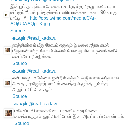
இன்றும் தாயுள்ளம் சேவையாக 1ரூ க்கு 4குழி பணியாரம்
விற்கும் #ராசிபுரம்-ஐங்சன் பணியாரக்கடை கடை 90 வயது
பாட்டி _/\_
http://pbs.twimg.com/media/CAr-
AOjU0AAQpTK.jpg
Source
·
கடவுள்
@
real_kadavul
நாத்திகர்கள் மீது கோபம் எதுவும் இல்லை இந்த கமல்
மீதுதான் சற்று கோபம்.அவன் பேசுவது சில தருணங்களில்
எனக்கே புரிவதில்லை
Source
·
கடவுள்
@
real_kadavul
என் பழைய உடுக்கை ஒன்றில் சத்தம் அதிகமாக வந்ததால்
அதை டி.ராஜேந்தர் வாயில் வைத்து அழுத்தி பூமிக்கு
அனுப்பிவிட்டேன். ஓம்
Source
·
கடவுள்
@
real_kadavul
மலேசிய விமானத்தின் டயர்களில் எலுமிச்சை
வைக்காததால் தூக்கிவிட்டேன்.இனி அலட்சியம் வேண்டாம்.
Source
·