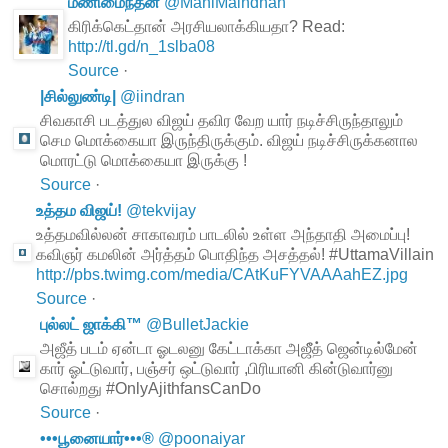
மணிமைந்தன்
@
ManiMaindhan
கிரிக்கெட்தான் அரசியலாக்கியதா? Read:
http://tl.gd/n_1slba08
Source
·
|சில்லுண்டி|
@
iindran
சிவகாசி படத்துல விஜய் தவிர வேற யார் நடிச்சிருந்தாலும்
செம மொக்கையா இருந்திருக்கும். விஜய் நடிச்சிருக்கனால
மொரட்டு மொக்கையா இருக்கு !
Source
·
உத்தம விஜய்!
@
tekvijay
உத்தமவில்லன் சாகாவரம் பாடலில் உள்ள அந்தாதி அமைப்பு!
கவிஞர் கமலின் அர்த்தம் பொதிந்த அசத்தல்! #UttamaVillain
http://pbs.twimg.com/media/CAtKuFYVAAAahEZ.jpg
Source
·
புல்லட் ஜாக்கி™
@
BulletJackie
அஜீத் படம் ஏன்டா ஓடலனு கேட்டாக்கா அஜீீத் ஜென்டில்மேன்
கார் ஓட்டுவார், பஞ்சர் ஒட்டுவார் ,பிரியானி கின்டுவார்னு
சொல்றது #OnlyAjithfansCanDo
Source
·
•••பூனையார்•••®
@
poonaiyar