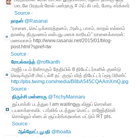
மாடலே பிரதமர் ரோல் பண்றாரு # அப் கி பார், மோடி சர்க்கார்
Source
·
நாதஸ்
@
Rasanai
"ரசனை, கெட்டிக்காரத்தனம், அன்பு, பாசம், காதல் எல்லாம்
தாண்டி திருமணம் என்பது மனசு காரியம்" ரசனைக்காரன்:
மணவாசம் http://www.rasanai.net/2015/01/blog-
post.html?spref=tw
Source
·
ரோபல்காந்த்
@
roflkanth
அஜீத் படம் ரிலீசாகும் தேதியில் 8 தியேட்டர்களில் குண்டு
வெடிக்கும்# மிரட்டல்# தட் குரூப் வித் தியேட்டர் ப்ளூ பிரிண்ட்
http://pbs.twimg.com/media/B8bA545CQAAmXmQ.jpg
Source
·
திருச்சி மன்னாரு
@
TrichyMannaru
துப்பாக்கி படத்துல I am waitingனு விஜய் சொன்ன
டயலாக்கைவிட டார்லிங் படத்துல மொட்ட ராஜேந்திரன்
சொல்லும் ஸ்டைல் சூப்பர்ங்கறவங்க மட்டும் RT pls.
Source
·
ஆல்தோட்டபூபதி
@
thoatta