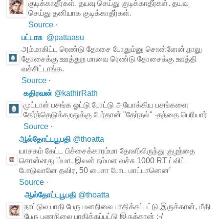
குடிக்காதீர்கள். தயவு செய்து குடிக்காதீர்கள். தயவு
செய்து தனியாக குடிக்காதீர்கள்.
Source
·
பட்டாசு
@
pattaasu
அம்மாகிட்ட ரெண்டு தோசை போதும்னு சொன்னேன்.நாலு
தோசைக்கு ஊத்துற மாவை ரெண்டு தோசைக்கு ஊத்தி
வச்சிட்டாங்க.
Source
·
கதிரவன்
@
kathirRath
முட்டாள் பசங்க ஓட்டு போட்டு அயோக்கிய பசங்களை
தேர்ந்தெடுக்கறதுக்கு பேர்தான் "தேர்தல்" -தந்தை பெரியார்
Source
·
ஆல்தோட்டபூபதி
@
thoatta
யாசகம் கேட்ட பிச்சைக்காரம்மா தோளிலிருந்து குழந்தை
சொன்னது 'ம்மா, இவன் நம்மள வச்சு 1000 RT ட்விட்
போடுவானே தவிர, 50 பைசா போட மாட்டானென'
Source
·
ஆல்தோட்டபூபதி
@
thoatta
நாட்டுல பாதி பேரு மனநிலை பாதிக்கப்பட்டு இருக்கான், மீதி
பேரு பணநிலை பாதிக்கப்பட்டு இருக்கான் :-/