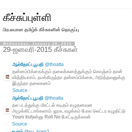
கீச்சுப்புள்ளி
பிரபலமான தமிழ்க் கீச்சுகளின் தொகுப்பு
Wednesday, January 28, 2015
29-ஜனவரி-2015 கீச்சுகள்
ஆல்தோட்டபூபதி
@
thoatta
தன்னம்பிக்கைக்கும் தலைக்கனத்துக்கும் கொஞ்சம் தான்
வித்தியாசம், நமக்கிருந்தா தன்னம்பிக்கை, அடுத்தவனுக்கு
இருந்தா தலைகனம்
Source
·
ஆல்தோட்டபூபதி
@
thoatta
தல படத்துக்கு மிரட்டல் கடிதம் எழுதனவன
அமுக்கிட்டாங்களாம். லூசு, வழக்கம் போல லெட்டர எழுதிட்டு
Yours trulyன்னு Roll No போட்டிருக்கான்
Source
·
சுபாஷ்
@
su_boss2