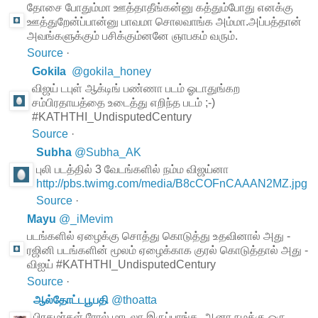
தோசை போதும்மா ஊத்தாதீங்கன்னு கத்தும்போது எனக்கு
ஊத்துறேன்ப்பான்னு பாவமா சொலவாங்க அம்மா.அப்பத்தான்
அவங்களுக்கும் பசிக்கும்னனே ஞாபகம் வரும்.
Source
·
Gokila
@
gokila_honey
விஜய் டபுள் ஆக்டிங் பண்ணா படம் ஓடாதுங்கற
சம்பிரதாயத்தை உடைத்து எறிந்த படம் ;-)
#KATHTHI_UndisputedCentury
Source
·
Subha
@
Subha_AK
புலி படத்தில் 3 வேடங்களில் நம்ம விஜய்னா
http://pbs.twimg.com/media/B8cCOFnCAAAN2MZ.jpg
Source
·
Mayu
@
_iMevim
படங்களில் ஏழைக்கு சொத்து கொடுத்து உதவினால் அது -
ரஜினி படங்களின் மூலம் ஏழைக்காக குரல் கொடுத்தால் அது -
விஐய் #KATHTHI_UndisputedCentury
Source
·
ஆல்தோட்டபூபதி
@
thoatta
பிரதமர்கள் ரோல் மாடலா இருப்பாங்க, ஆனா நமக்கு ஒரு