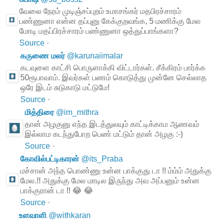
வேலை நேரம் முடிஞ்சப்புறம் உமாசங்கர் மதபிரச்சாரம்
பண்ணுனா என்ன தப்புனு கேக்குறவங்க, 5 மணிக்கு மேல
மோடி மதப்பிரச்சாரம் பண்ணுனா ஒத்துப்பாங்களா?
Source
·
கருணை மலர்
@
karunaiimalar
கடவுளை காட்சி பொருளாக்கி விட்டார்கள். சீக்கிரம் பார்க்க
50ரூபாவாம். இவர்கள் பணம் கொடுத்து முன்னே செல்லாத
ஒரே இடம் சுடுகாடு மட்டுமே!
Source
·
மித்திரை
@
im_mithra
தான் அழகுனு எந்த இடத்துலயும் காட்டிக்காம ஆணவம்
இல்லாம கடந்துபோற பெண் மட்டும் தான் அழகு :-)
Source
·
கோவில்பட்டிகாரன்
@
its_Praba
மச்சான் அந்த பொண்ணு உன்ன பாக்குது டா !! ம்ம்ம் அதுக்கு
மேல.!! அதுக்கு மேல மாடில இருந்து அவ அப்பனும் உன்ன
பாக்குரான் டா !! 😂 😂
Source
·
உளவாளி
@
withkaran