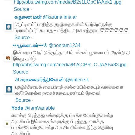
http://pbs.twimg.com/media/B2s1LCpCIAAek1i.jpg
Source
·
கருணை மலர்
@
karunaiimalar
"ஆட்டிஸம்" பாதித்த குழந்தைகளின் பெற்றோருக்கு
"டிரான்ஸ்பர்" கூடாது– மத்திய அரசு உத்தரவு 👏👏👏👏👏👏
Source
·
•••பூனையார்•••®
@
ponram1234
இன்றைய "நெட்டுக்குத்து" வில் உங்கள் பூனையார். #நன்றி தி
இந்து தமிழ்.
http://pbs.twimg.com/media/B2sCPR_CUAABx83.jpg
Source
·
சி.சரவணகார்த்திகேயன்
@
writercsk
புகழ்ச்சியைக் கையாளத் தன்னம்பிக்கையும் வசைகளை
எதிர்கொள்ள நகைச்சுவையுணர்வும் தேவை!
Source
·
Yoda
@
iamVariable
எனக்கு பிடித்தது உங்களுக்கு பிடிக்க வேண்டுமென்ற
அவசியம் இல்லை,உங்களுக்கு பிடித்தது எனக்கு
பிடிக்கவேண்டுமென்ற அவசியமில்லை.இந்த தெளிவு
அவசியம்