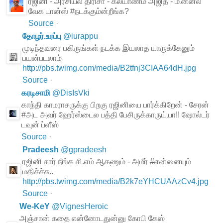
ரஜினி - அரசியல் திரிசா - கல்யாணம் அஜித் - மின்னல்
வேக டான்ஸ் #நடக்கும்ன்றீங்க?
Source
·
தோழர்.உரப்பு
@
iurappu
முடிந்தவரை பகிருங்கள் நடக்க இயலாத யாருக்கேனும்
பயன்படலாம்
http://pbs.twimg.com/media/B2tfnj3CIAA64dH.jpg
Source
·
கரடிசாமி
@
DisIsVki
காந்தி காமராசருக்கு பிறகு ரஜினியை பார்க்கிறேன் - சேரன்
#அட அவர் ஹேர்ஸ்டைல பத்தி பேசிருக்காருய்யா!! ஷோல்டர்
டவுன் ப்ளீஸ்
Source
·
Pradeesh
@
gpradeesh
ரஜினி சார் நீங்க சி.எம் ஆகணும் - அமீர் #என்னையும்
மதிச்ச்சு..
http://pbs.twimg.com/media/B2k7eYHCUAAzCv4.jpg
Source
·
We-KeY
@
VignesHeroic
அஞ்சான் கதை என்னோடதுன்னு கோபி கேஸ்