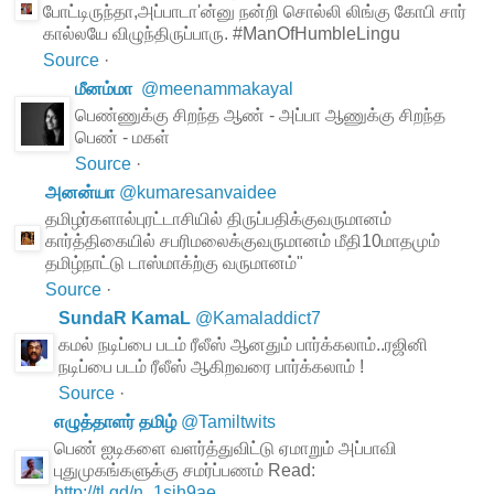
போட்டிருந்தா,அப்பாடா'ன்னு நன்றி சொல்லி லிங்கு கோபி சார்
கால்லயே விழுந்திருப்பாரு. #ManOfHumbleLingu
Source
·
மீனம்மா
@
meenammakayal
பெண்ணுக்கு சிறந்த ஆண் - அப்பா ஆணுக்கு சிறந்த
பெண் - மகள்
Source
·
அனன்யா
@
kumaresanvaidee
தமிழர்களால்புரட்டாசியில் திருப்பதிக்குவருமானம்
கார்த்திகையில் சபரிமலைக்குவருமானம் மீதி10மாதமும்
தமிழ்நாட்டு டாஸ்மாக்ற்கு வருமானம்"
Source
·
SundaR KamaL
@
Kamaladdict7
கமல் நடிப்பை படம் ரீலீஸ் ஆனதும் பார்க்கலாம்..ரஜினி
நடிப்பை படம் ரீலீஸ் ஆகிறவரை பார்க்கலாம் !
Source
·
எழுத்தாளர் தமிழ்
@
Tamiltwits
பெண் ஐடிகளை வளர்த்துவிட்டு ஏமாறும் அப்பாவி
புதுமுகங்களுக்கு சமர்ப்பணம் Read:
http://tl.gd/n_1sih9ae