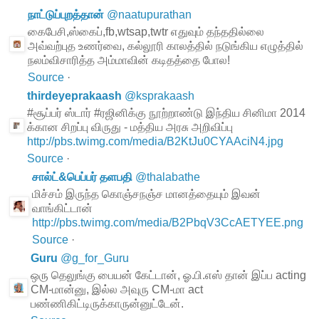
நாட்டுப்புறத்தான்
@
naatupurathan
கைபேசி,ஸ்கைப்,fb,wtsap,twtr எதுவும் தந்ததில்லை
அவ்வற்புத உணர்வை, கல்லூரி காலத்தில் நடுங்கிய எழுத்தில்
நலம்விசாரித்த அம்மாவின் கடிதத்தை போல!
Source
·
thirdeyeprakaash
@
ksprakaash
#சூப்பர் ஸ்டார் #ரஜினிக்கு நூற்றாண்டு இந்திய சினிமா 2014
க்கான சிறப்பு விருது - மத்திய அரசு அறிவிப்பு
http://pbs.twimg.com/media/B2KtJu0CYAAciN4.jpg
Source
·
சால்ட்&பெப்பர் தளபதி
@
thalabathe
மிச்சம் இருந்த கொஞ்சநஞ்ச மானத்தையும் இவன்
வாங்கிட்டான்
http://pbs.twimg.com/media/B2PbqV3CcAETYEE.png
Source
·
Guru
@
g_for_Guru
ஒரு தெலுங்கு பையன் கேட்டான், ஓ.பி.எஸ் தான் இப்ப acting
CM-மான்னு, இல்ல அவுரு CM-மா act
பண்ணிகிட்டிருக்காருன்னுட்டேன்.