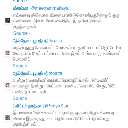
Source
·
மீனம்மா
@
meenammakayal
எவ்வளவு தீவிரமாக விளையாண்டுகொண்டிருந்தாலும் ஒரு
கண்ணை அம்மா மேல் வைத்தே இருகின்றார்கள்
குழந்தைகள்
Source
·
ஆல்தோட்டபூபதி
@
thoatta
வசூல் நூறு கோடியாம், போங்கப்பா, தல55 பட பட்ஜெட்டே 86
கோடியாம் # தட் பாட்சா பட 'கொஞ்சம் அங்க பாரு கண்ணா'
மொமன்ட்
Source
·
ஆல்தோட்டபூபதி
@
thoatta
அன்று : 'மகாத்மா' காந்தி, 'நேதாஜி' போஸ், 'கர்மவீரர்'
காமராஜர் இன்று : 'அட்டாக்' பாண்டி, 'அசால்ட்' சேது, 'கீரி'
மணி, 'முட்டை' ரவி
Source
·
ட்விட்டர் தாத்தா
@
PeriyaStar
இயலாமையின் உச்சகட்டம் நமக்கு ஒருவர் மீது எவ்வளவு
உரிமை இருக்குனு கூட தெரியாம அசிங்கப்படும்போது
தெரிஞ்சிடும்...