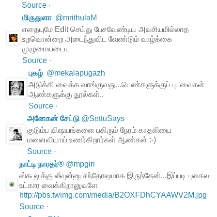
Source
·
மிருதுளா
@
mrithulaM
எதையுமே Edit செய்து பேசவேண்டிய அவசியமில்லாத
உறவொன்றை அடைந்துவிட வேண்டும் வாழ்க்கை
முழுமையடைய
Source
·
புகழ்
@
mekalapugazh
அடுக்கி வைக்க வாங்குவது...பெண்களுக்குப் புடவைகள்
ஆண்களுக்கு நூல்கள்..
Source
·
அனேகன் சேட்டு
@
SettuSays
குடும்ப விஷயங்களை பகிரும் நேரம் காதலியை
மனைவியாய் உணர்கிறார்கள் ஆண்கள் :-)
Source
·
நாட்டி நாரதர்®
@
mpgiri
ஸ்கூலுக்கு லீவுன்னு சந்தோஷமாக இருந்தேன்...இப்படி புகைல
உட்கார வைக்கிறானுவளே
http://pbs.twimg.com/media/B2OXFDhCYAAWV2M.jpg
Source
·