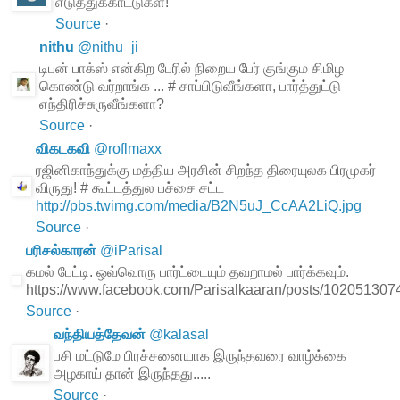
எடுத்துக்காட்டுகள்!
Source
·
nithu
@
nithu_ji
டிபன் பாக்ஸ் என்கிற பேரில் நிறைய பேர் குங்கும சிமிழ
கொண்டு வர்றாங்க ... # சாப்பிடுவீங்களா, பார்த்துட்டு
எந்திரிச்சுருவீங்களா?
Source
·
விகடகவி
@
roflmaxx
ரஜினிகாந்துக்கு மத்திய அரசின் சிறந்த திரையுலக பிரமுகர்
விருது! # கூட்டத்துல பச்சை சட்ட
http://pbs.twimg.com/media/B2N5uJ_CcAA2LiQ.jpg
Source
·
பரிசல்காரன்
@
iParisal
கமல் பேட்டி. ஒவ்வொரு பார்ட்டையும் தவறாமல் பார்க்கவும்.
https://www.facebook.com/Parisalkaaran/posts/10205130
Source
·
வந்தியத்தேவன்
@
kalasal
பசி மட்டுமே பிரச்சனையாக இருந்தவரை வாழ்க்கை
அழகாய் தான் இருந்தது.....
Source
·