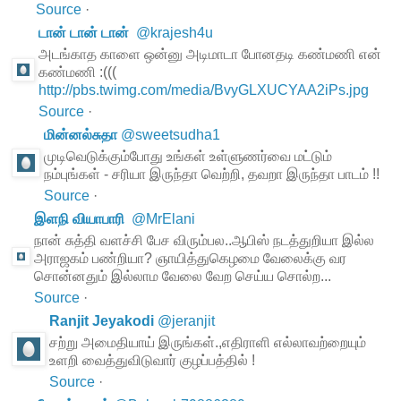
Source
·
டான் டான் டான்
@
krajesh4u
அடங்காத காளை ஒன்னு அடிமாடா போனதடி கண்மணி என்
கண்மணி :(((
http://pbs.twimg.com/media/BvyGLXUCYAA2iPs.jpg
Source
·
மின்னல்சுதா
@
sweetsudha1
முடிவெடுக்கும்போது உங்கள் உள்ளுணர்வை மட்டும்
நம்புங்கள் - சரியா இருந்தா வெற்றி, தவறா இருந்தா பாடம் !!
Source
·
இளநி வியாபாரி
@
MrElani
நான் சுத்தி வளச்சி பேச விரும்பல..ஆபிஸ் நடத்துறியா இல்ல
அராஜகம் பண்றியா? ஞாயித்துகெழமை வேலைக்கு வர
சொன்னதும் இல்லாம வேலை வேற செய்ய சொல்ற...
Source
·
Ranjit Jeyakodi
@
jeranjit
சற்று அமைதியாய் இருங்கள்.,எதிராளி எல்லாவற்றையும்
உளறி வைத்துவிடுவார் குழப்பத்தில் !
Source
·