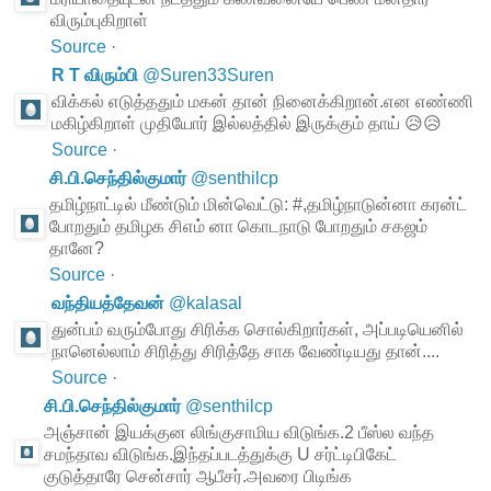
விரும்புகிறாள்
Source
·
R T விரும்பி
@
Suren33Suren
விக்கல் எடுத்ததும் மகன் தான் நினைக்கிறான்.என எண்ணி
மகிழ்கிறாள் முதியோர் இல்லத்தில் இருக்கும் தாய் 😥😥
Source
·
சி.பி.செந்தில்குமார்
@
senthilcp
தமிழ்நாட்டில் மீண்டும் மின்வெட்டு: #,தமிழ்நாடுன்னா கரன்ட்
போறதும் தமிழக சிஎம் னா கொடநாடு போறதும் சகஜம்
தானே?
Source
·
வந்தியத்தேவன்
@
kalasal
துன்பம் வரும்போது சிரிக்க சொல்கிறார்கள், அப்படியெனில்
நானெல்லாம் சிரித்து சிரித்தே சாக வேண்டியது தான்....
Source
·
சி.பி.செந்தில்குமார்
@
senthilcp
அஞ்சான் இயக்குன லிங்குசாமிய விடுங்க.2 பீஸ்ல வந்த
சமந்தாவ விடுங்க.இந்தப்படத்துக்கு U சர்ட்டிபிகேட்
குடுத்தாரே சென்சார் ஆபீசர்.அவரை பிடிங்க