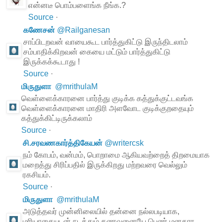
என்னடீ பொம்பளைங்க நீங்க.?
Source
·
கணேசன்
@
Railganesan
சாப்பிடறவன் வாயைகூட பார்த்துகிட்டு இருந்திடலாம்
சம்பாதிக்கிறவன் கையை மட்டும் பார்த்துகிட்டு
இருக்கக்கூடாது !
Source
·
மிருதுளா
@
mrithulaM
வெள்ளைக்காரனை பார்த்து குடிக்க கத்துக்குட்டவங்க
வெள்ளைக்காரனை மாதிரி அளவோட குடிக்குறதையும்
கத்துக்கிட்டிருக்கலாம்
Source
·
சி.சரவணகார்த்திகேயன்
@
writercsk
நம் கோபம், வன்மம், பொறாமை ஆகியவற்றைத் திறமையாக
மறைத்து சிரிப்பதில் இருக்கிறது மற்றவரை வெல்லும்
ரகசியம்.
Source
·
மிருதுளா
@
mrithulaM
அடுத்தவர் முன்னிலையில் தன்னை நல்லபடியாக,
மரியாதையுடன் நடத்தும் கணவனையே பெண் மனதார