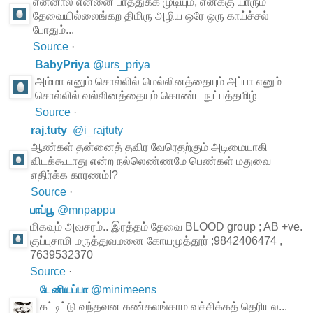
என்னால என்னை பாத்துக்க முடியும், எனக்கு யாரும்
தேவையில்லைங்கற திமிரு அழிய ஒரே ஒரு காய்ச்சல்
போதும்...
Source
·
BabyPriya
@
urs_priya
அம்மா எனும் சொல்லில் மெல்லினத்தையும் அப்பா எனும்
சொல்லில் வல்லினத்தையும் கொண்ட நுட்பத்தமிழ்
Source
·
raj.tuty
@
i_rajtuty
ஆண்கள் தன்னைத் தவிர வேரெதற்கும் அடிமையாகி
விடக்கூடாது என்ற நல்லெண்ணமே பெண்கள் மதுவை
எதிர்க்க காரணம்!?
Source
·
பாப்பூ
@
mnpappu
மிகவும் அவசரம்.. இரத்தம் தேவை BLOOD group ; AB +ve.
குப்புசாமி மருத்துவமனை கோயமுத்தூர் ;9842406474 ,
7639532370
Source
·
டேனியப்பா
@
minimeens
கட்டிட்டு வந்தவன கண்கலங்காம வச்சிக்கத் தெரியல...