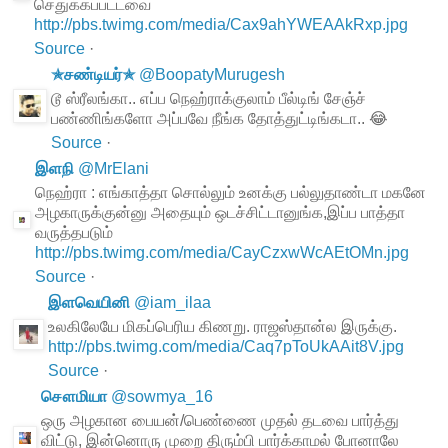
செதுக்கப்பட்டவை
http://pbs.twimg.com/media/Cax9ahYWEAAkRxp.jpg
Source
·
✯சண்டியர்✯
@
BoopatyMurugesh
டூ ஸ்ரீலங்கா.. எப்ப நெஹ்ராக்குலாம் பீல்டிங் சேஞ்ச்
பண்ணிங்களோ அப்பவே நீங்க தோத்துட்டிங்கடா.. 😂
Source
·
இளநி
@
MrElani
நெஹ்ரா : எங்காத்தா சொல்லும் உனக்கு பல்லுதாண்டா மகனே
அழகாருக்குன்னு அதையும் ஒடச்சிட்டானுங்க,இப்ப பாத்தா
வருத்தபடும்
http://pbs.twimg.com/media/CayCzxwWcAEtOMn.jpg
Source
·
இளவெயினி
@
iam_ilaa
உலகிலேயே மிகப்பெரிய கிணறு. ராஜஸ்தான்ல இருக்கு.
http://pbs.twimg.com/media/Caq7pToUkAAit8V.jpg
Source
·
சௌமியா
@
sowmya_16
ஒரு அழகான பையன்/பெண்ணை முதல் தடவை பார்த்து
விட்டு, இன்னொரு முறை திரும்பி பார்க்காமல் போனாலே