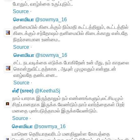
போதும், வாழ்க்கை உருப்புடும்..
Source
·
சௌமியா
@
sowmya_16
தனிமையில் கிடைக்கும் நிம்மதி கூட்டத்திலும், கூட்டத்தில்
கிடைக்கும் சந்தோஷம் தனிமையில் கிடைக்காது என்பதே
நிதர்சனமான உண்மை..
Source
·
சௌமியா
@
sowmya_16
சட்ட நடவடிக்கை எடுக்க போகிறேன் உன் மீது, நம் காதலை
கொன்றுவிட்டதற்காக , ஆயுள் முழுவதும் என்னுடன்
வாழ்வதே தண்டனை..
Source
·
ஸ்ரீ (sree)
@
KeethaSj
நாம் யாராக இருந்தாலும் நம் எண்ணங்களும்,லட்சியமும்
சிறப்பானதாக இருக்க வேண்டும்.நாம் வார்த்தைகள் பிறர்
மனதை புண்படுத்தாமல் இருக்கவேண்டும்.
Source
·
சௌமியா
@
sowmya_16
யாரென தெரியாதவரிடம் மனதிலுள்ள கோபத்தை