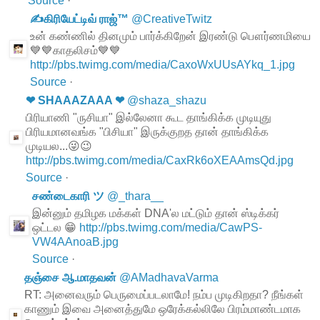
Source
·
✍கிரியேட்டிவ் ராஜ்™
@
CreativeTwitz
உன் கண்ணில் தினமும் பார்க்கிறேன் இரண்டு பௌர்ணமியை
💙💙காதலிசம்💙💙
http://pbs.twimg.com/media/CaxoWxUUsAYkq_1.jpg
Source
·
❤ SHAAAZAAA ❤
@
shaza_shazu
பிரியாணி "ருசியா" இல்லேனா கூட தாங்கிக்க முடியுது
பிரியமானவங்க "பிசியா" இருக்குறத தான் தாங்கிக்க
முடியல...😜😉
http://pbs.twimg.com/media/CaxRk6oXEAAmsQd.jpg
Source
·
சண்டைகாரி ツ
@
_thara__
இன்னும் தமிழக மக்கள் DNA'ல மட்டும் தான் ஸ்டிக்கர்
ஒட்டல 😁
http://pbs.twimg.com/media/CawPS-
VW4AAnoaB.jpg
Source
·
தஞ்சை ஆ.மாதவன்
@
AMadhavaVarma
RT: அனைவரும் பெருமைப்படலாமே! நம்ப முடிகிறதா? நீங்கள்
காணும் இவை அனைத்துமே ஒரேக்கல்லிலே பிரம்மாண்டமாக