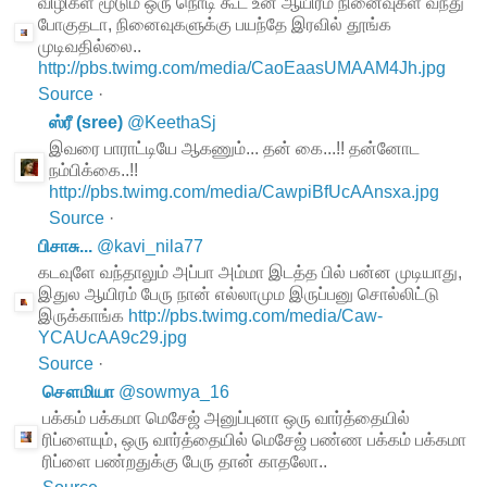
விழிகள் மூடும் ஒரு நொடி கூட உன் ஆயிரம் நினைவுகள் வந்து
போகுதடா, நினைவுகளுக்கு பயந்தே இரவில் தூங்க
முடிவதில்லை..
http://pbs.twimg.com/media/CaoEaasUMAAM4Jh.jpg
Source
·
ஸ்ரீ (sree)
@
KeethaSj
இவரை பாராட்டியே ஆகணும்... தன் கை...!! தன்னோட
நம்பிக்கை..!!
http://pbs.twimg.com/media/CawpiBfUcAAnsxa.jpg
Source
·
பிசாசு...
@
kavi_nila77
கடவுளே வந்தாலும் அப்பா அம்மா இடத்த பில் பன்ன முடியாது,
இதுல ஆயிரம் பேரு நான் எல்லாமும இருப்பனு சொல்லிட்டு
இருக்காங்க
http://pbs.twimg.com/media/Caw-
YCAUcAA9c29.jpg
Source
·
சௌமியா
@
sowmya_16
பக்கம் பக்கமா மெசேஜ் அனுப்புனா ஒரு வார்த்தையில்
ரிப்ளையும், ஒரு வார்த்தையில் மெசேஜ் பண்ண பக்கம் பக்கமா
ரிப்ளை பண்றதுக்கு பேரு தான் காதலோ..