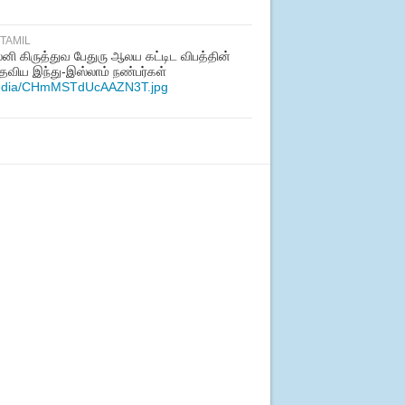
ITAMIL
னி கிருத்துவ பேதுரு ஆலய கட்டிட விபத்தின்
தவிய இந்து-இஸ்லாம் நண்பர்கள்
/media/CHmMSTdUcAAZN3T.jpg