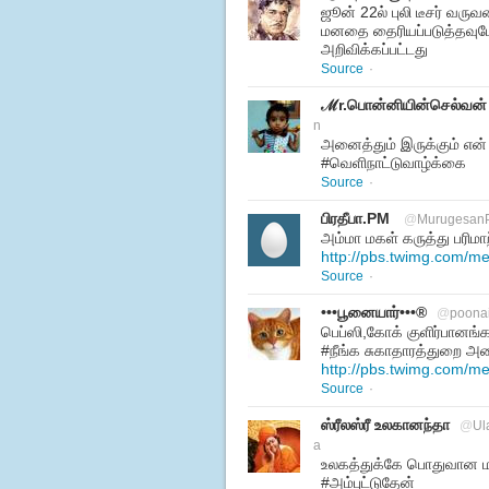
ஜூன் 22ல் புலி டீசர் வரு
மனதை தைரியப்படுத்தவு
அறிவிக்கப்பட்டது
Source
·
ℳr.பொன்னியின்செல்வன்
n
அனைத்தும் இருக்கும் என் 
#வெளிநாட்டுவாழ்க்கை
Source
·
பிரதீபா.PM
@
Murugesan
அம்மா மகள் கருத்து பரிமாற
http://pbs.twimg.com/m
Source
·
•••பூனையார்•••®
@
poona
பெப்ஸி,கோக் குளிர்பானங
#நீங்க சுகாதாரத்துறை அ
http://pbs.twimg.com/
Source
·
ஸ்ரீலஸ்ரீ உலகானந்தா
@
Ul
a
உலகத்துக்கே பொதுவான ம
#அம்புட்டுதேன்