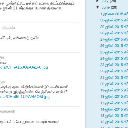
July
(28)
►
வதை முன்னிட்டே, மக்கள் உடலை திடப்படுத்தவும்
June
(28)
▼
மே ஜூன் 21 சர்வதேச யோகா தினமாக
1-ஜூலை-2015 கீச
30-ஜூன்-2015 கீச
29-ஜூன்-2015 கீச
@
gajela
28-ஜூன்-2015 கீச
வீட்டில், என்னைத் தவிர
27-ஜூன்-2015 கீச
26-ஜூன்-2015 கீச
25-ஜூன்-2015 கீச
24-ஜூன்-2015 கீச
Pm
்றம்
23-ஜூன்-2015 கீச
edia/CHnA15JUsAAi1v0.jpg
22-ஜூன்-2015 கீச
21-ஜூன்-2015 கீச
iyar
20-ஜூன்-2015 கீச
்களுக்கு தடைவிதிக்கவேண்டும்-அன்புமணி
19-ஜூன்-2015 கீச
மைச்சரா இருந்தப்பவே செஞ்சிருக்கலாமே?
18-ஜூன்-2015 கீச
media/CHnI5b1UYAAMO5f.jpg
17-ஜூன்-2015 கீச
14-ஜூன்-2015 கீச
aganandh
13-ஜூன்-2015 கீச
12-ஜூன்-2015 கீச
தம் பசி.. பொதுவான கடவுள் உணவு!