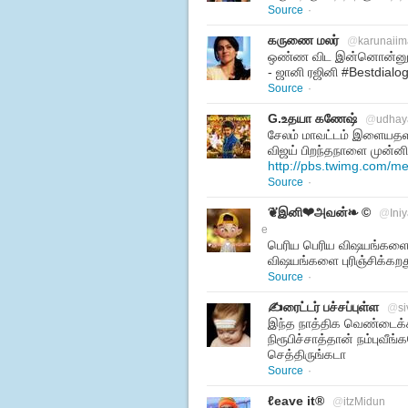
Source
·
கருணை மலர்
@
karunaiim
ஒண்ண விட இன்னொன்னு பெ
- ஜானி ரஜினி #Bestdialo
Source
·
G.உதயா கணேஷ்
@
udhay
சேலம் மாவட்டம் இளையதள
விஜய் பிறந்தநாளை முன்னி
http://pbs.twimg.com/
Source
·
❦இனி❤அவன்❧ ©
@
Ini
e
பெரிய பெரிய விஷயங்களை ப
விஷயங்களை புரிஞ்சிக்கறது
Source
·
✍ரைட்டர் பச்சப்புள்ள
@
s
இந்த நாத்திக வெண்டைக்க
நிரூபிச்சாத்தான் நம்புவீங
செத்திருங்கடா
Source
·
ℓeave it®
@
itzMidun