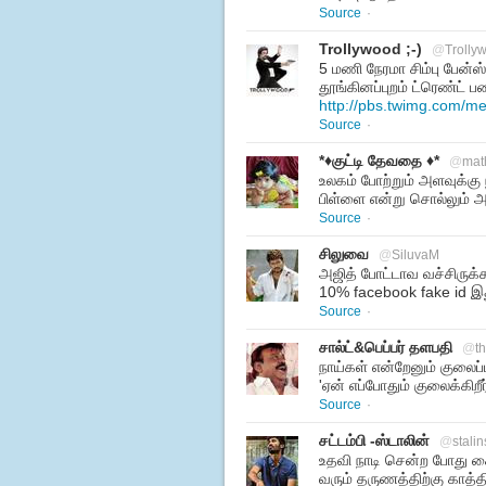
Source
·
Trollywood ;-)
@
Trolly
5 மணி நேரமா சிம்பு பேன்ஸ்க
தூங்கினப்புறம் ட்ரெண்ட் 
http://pbs.twimg.com/
Source
·
*♦குட்டி தேவதை ♦*
@
mat
உலகம் போற்றும் அளவுக்கு
பிள்ளை என்று சொல்லும் அள
Source
·
சிலுவை
@
SiluvaM
அஜித் போட்டாவ வச்சிருக்க
10% facebook fake id 
Source
·
சால்ட்&பெப்பர் தளபதி
@
t
நாய்கள் என்றேனும் குலைப்
'ஏன் எப்போதும் குலைக்கிறீ
Source
·
சட்டம்பி -ஸ்டாலின்
@
stali
உதவி நாடி சென்ற போது கை
வரும் தருணத்திற்கு காத்