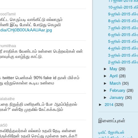
11-ஜூன்-2015 கீச
10-ஜூன்-2015 கீச
9-ஜூன்-2015 கீச்
woodTamil
ிட்ட செருப்படி வாங்கிட்டு எல்லாரும்
8-ஜூன்-2015 கீச்
பண்ணி இப்டி போஸ்ட் போடுது கெழவி
7-ஜூன்-2015 கீச்
media/CHj0B00UkAAUAar.jpg
6-ஜூன்-2015 கீச்
5-ஜூன்-2015 கீச்
humiithaa
4-ஜூன்-2015 கீச்
 நீ சாதிக்க வேண்டாம் உன்னை பெற்றவர்கள் என்
3-ஜூன்-2015 கீச்
வுக்கு வாழ்ந்து காட்டு.
2-ஜூன்-2015 கீச்
May
(29)
►
April
(28)
►
 twitter பெண்கள் 90% fake id தான் மிச்சம்
March
(30)
இது ஏற்றுகொள்ள கூடிய உண்மை
►
February
(28)
►
January
(30)
►
halabathe
2014
(329)
பதை நிறுத்தி மனிதனிடம் பேச ஆரம்பித்தால்
►
ர்கள்?' என்றே முதலில் கேட்கக்கூடும்
இணைப்புகள்
nsk50
விரித்தவர்கள் எல்லாம் உதவி தேடி என்னை
டிவிட் ஜோசியன்
திருக்கிறேன் உதவி செய்து மூக்கை உடைக்க!!
தமிழ்க்கீச்சர் பட்டியல்