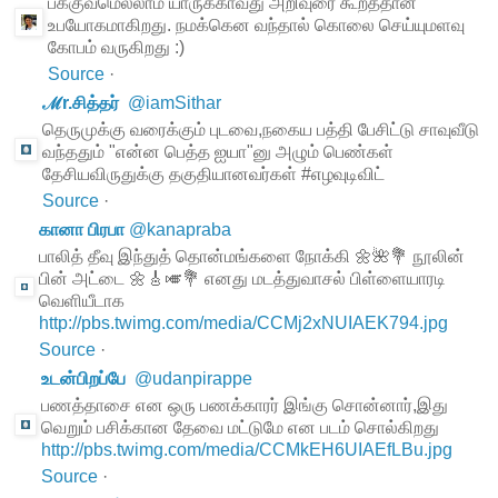
பக்குவமெல்லாம் யாருக்காவது அறிவுரை கூறத்தான்
உபயோகமாகிறது. நமக்கென வந்தால் கொலை செய்யுமளவு
கோபம் வருகிறது :)
Source
·
ℳr.சித்தர்
@
iamSithar
தெருமுக்கு வரைக்கும் புடவை,நகைய பத்தி பேசிட்டு சாவுவீடு
வந்ததும் "என்ன பெத்த ஐயா"னு அழும் பெண்கள்
தேசியவிருதுக்கு தகுதியானவர்கள் #எழவுடிவிட்
Source
·
கானா பிரபா
@
kanapraba
பாலித் தீவு இந்துத் தொன்மங்களை நோக்கி 🌼🌺💐 நூலின்
பின் அட்டை 🌼🎸🎺💐 எனது மடத்துவாசல் பிள்ளையாரடி
வெளியீடாக
http://pbs.twimg.com/media/CCMj2xNUIAEK794.jpg
Source
·
உடன்பிறப்பே
@
udanpirappe
பணத்தாசை என ஒரு பணக்காரர் இங்கு சொன்னார்,இது
வெறும் பசிக்கான தேவை மட்டுமே என படம் சொல்கிறது
http://pbs.twimg.com/media/CCMkEH6UIAEfLBu.jpg
Source
·