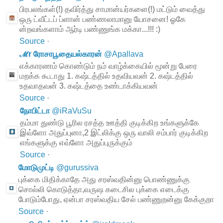
பிரபலங்கள்(!) தவிர்த்து சாமான்யர்களை(!) மட்டும் வைத்து
ஒரு ட்வீட்டப் ப்ளான் பண்ணலாமானு யோசனை! ஓகே
ன்றவங்களாம் ஆர்டி பண்ணுங்க மக்கா...!!! :)
Source
·
ℳr ரோசாபூதையல்காரன்
@
Apallava
எக்காரணம் கொண்டும் நம் வாழ்க்கையில் மூன்று பேரை
மறக்க கூடாது 1. கஷ்டத்தில் உதவியவன் 2. கஷ்டத்தில்
உதவாதவன் 3. கஷ்டத்தை உண்டாக்கியவன்
Source
·
நோபிட்டா
@
iRaVuSu
தம்மா துண்டு பூரில ரசத்த ஊத்தி குடிக்கிற உங்களுக்கே
இவ்ளோ அதுப்புனா,2 இட்லிக்கு ஒரு வாலி சம்பார் குடிக்கிற
எங்களுக்கு எவ்ளோ அதுப்புருக்கும்
Source
·
மோடுமுட்டி
@
gurussiva
புக்கை மிதிக்காதே அது சரஸ்வதின்னு பொண்ணுக்கு
சொல்லி கொடுத்தா,வருஷ கடைசில புக்கை எடைக்கு
போடும்போது, ஏன்பா சரஸ்வதிய சேல் பண்ணுறன்னு கேக்குறா
Source
·