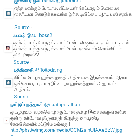
ஜூனியர் ஓல்ட்மாங்க்
@
jroldmonk
எந்த லாக்கும் போடாம, வீட்ல யார் கேட்டாலும் மொபைல
தைரியமா கொடுக்கறவங்க இந்த டிவிட்டை ஆர்டி பண்ணுங்க
!
Source
·
சுபாஷ்
@
su_boss2
ஷங்கர் படத்தில் நடிக்க மாட்டேன் - விஷால்.# நான் கூட தான்
ஷங்கர் படத்துல நடிக்க மாட்டேன்..நான்லாம் சொல்லிட்டா
திரியுறேன்??
Source
·
புத்திகாலி
@
Tottodaing
லிப்ட்ல போறவனுக்கு தகுதி அதிகமாக இருக்கலாம். ஆனா
ஒவ்வொரு படியா ஏறிப்போறவனுக்குத்தான் அனுபவம்
அதிகம்.
Source
·
நாட்டுப்புறத்தான்
@
naatupurathan
குடமுழவம்: வழக்கொழிந்துபோன தமிழ் இசைக்கருவிகளில்
ஒன்று.தற்போது திருவாரூர்,திருத்துறைபூண்டி
கோவில்களில்மட்டுமே உள்ளது!
http://pbs.twimg.com/media/CCM2slhUIAAeBzW.jpg