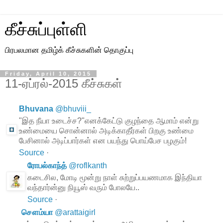
கீச்சுப்புள்ளி
பிரபலமான தமிழ்க் கீச்சுகளின் தொகுப்பு
Friday, April 10, 2015
11-ஏப்ரல்-2015 கீச்சுகள்
Bhuvana
@
bhuviii_
"இத நீயா உடைச்ச?"எனக்கேட்டு குழந்தை ஆமாம் என்று
உண்மையை சொன்னால் அடிக்காதீர்கள் பிறகு உண்மை
பேசினால் அடிப்பார்கள் என பயந்து பொய்பேச பழகும்!
Source
·
ரோபல்காந்த்
@
roflkanth
கடைசில, மோடி மூன்று நாள் சுற்றுப்பயணமாக இந்தியா
வந்தார்ன்னு நியூஸ் வரும் போலயே..
Source
·
சௌம்யா
@
arattaigirl