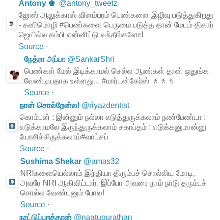
Antony ♚
@
antony_tweetz
ஜோஸ் ஆலுக்காஸ் விளம்பரம் பெண்களை இழிவு படுத்துகிறது
- கனிமொழி #பெண்களை பெருமை படுத்த தான் மேடம் திகார்
ஜெயில்ல கம்பி என்னிட்டு வந்தீங்களோ!
Source
·
நேத்ரா அப்பா
@
SankarShri
பெண்கள் மேல் இடிக்காமல் செல்ல ஆண்கள் தான் ஒதுங்க
வேண்டியதாக உள்ளது... #மார்டன்கேர்ஸ் 🚶🚶🚶
Source
·
நான் சொல்றேன்ல!
@
riyazdentist
கொம்பன் : இன்னும் நல்லா எடுத்துருக்கலாம் நண்பேண்டா :
எடுக்காமலே இருந்துருக்கலாம் சகாப்தம் : எடுக்கனுமான்னு
யோசிச்சிருக்கலாம்#வாட்சப்
Source
·
Sushima Shekar
@
amas32
NRIகளையெல்லாம் இந்தியா திரும்பச் சொல்லிய மோடி,
அவரே NRI ஆகிவிட்டார். இப்போ அவரை நாம் நாடு தரும்பச்
சொல்ல வேண்டனும் போல!
Source
·
நாட்டுப்புறத்தான்
@
naatupurathan