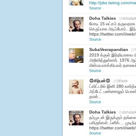
http://pbs.twimg.com/
Source
·
Doha Talkies
@
dohatal
மோடி 15 லட்சம் தருவதாக 
செருப்பால அடிப்போம்.. இந
https://twitter.com/i/w
Source
·
SubaVeerapandian
@
2019 க்குள் இந்தியாவை ம
அறிவித்துள்ளார். 1976 
மின்மயமாக்கியவர் தலைவ
Source
·
😍சிற்பன்😍
@
SKtwtz
ட்விட்டரில் இனி 280 வார
அப்டேட் பண்ணாலும் பொண்ணு
தான்..
Source
·
Doha Talkies
@
dohatal
நம்முடன் இருக்கும் தங்க
பகிருங்கள்..ப்ளீஸ்.... முட
https://twitter.com/i/w
Source
·