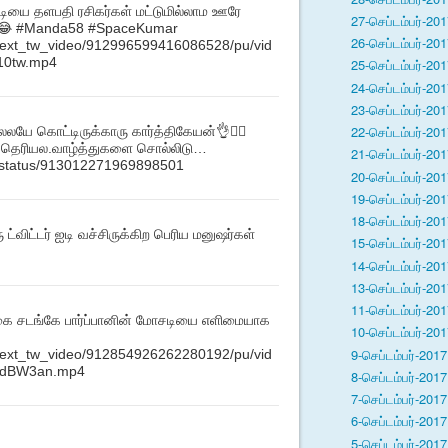
ியை தளபதி ரசிகர்கள் மட்டுமில்லாம ஊரே
27-செப்டம்பர்-201
ுது😂 #Manda58 #SpaceKumar
26-செப்டம்பர்-201
m/ext_tw_video/912996599416086528/pu/vid
10tw.mp4
25-செப்டம்பர்-201
24-செப்டம்பர்-201
23-செப்டம்பர்-201
22-செப்டம்பர்-201
லைலயே கொட்டிருக்காரு கார்த்திகேயன்👌👍🏼
ரா தெரியல.வாழ்த்துகளை சொல்லிடு…
21-செப்டம்பர்-201
eb/status/913012271969898501
20-செப்டம்பர்-201
19-செப்டம்பர்-201
18-செப்டம்பர்-201
ட்விட்டர் ஐடி வச்சிருக்கிற பெரிய மனுஷர்கள்
15-செப்டம்பர்-201
14-செப்டம்பர்-201
13-செப்டம்பர்-201
11-செப்டம்பர்-201
்கை சடங்கே பார்ப்பானின் மோசடியை எளிமையாக
10-செப்டம்பர்-201
9-செப்டம்பர்-2017 
m/ext_tw_video/912854926262280192/pu/vid
vdBW3an.mp4
8-செப்டம்பர்-2017 
7-செப்டம்பர்-2017 
6-செப்டம்பர்-2017 
5-செப்டம்பர்-2017 