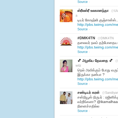
Source
·
ஸ்ரீலஸ்ரீ உலகானந்தா
@
Ul
a
டியர் கோஹ்லி குஞ்சான்ஸ்..
http://pbs.twimg.com/m
Source
·
#DMK4TN
@
DMK4TN
தலைவர் நலம் த‌ற்போதைய 
http://pbs.twimg.com
Source
·
💕 அழகிய தேவதை 💕
witz
நெல் அவிக்கும் போது வரு
இருக்கா நண்பா ?
http://pbs.twimg.com/
Source
·
சண்டியர் கரன்
@
Sandiya
சன்நியூஸ் நிருபர் : ரஜினிக
வர்றீங்களா? @ikamalhaa
நினைச்சதில்ல
Source
·