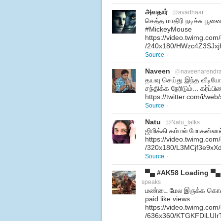
அவதார்
@
avadhaar
செத்த மாதிரி நடிச்சு பூனைய
#MickeyMouse
https://video.twimg.co
/240x180/HWzc4Z3SJxj
Source
·
Naveen
@
naveenarendr
தயவு செய்து இந்த வீடியோ
சந்திக்க நேரிடும்... கர்ப
https://twitter.com/i/w
Source
·
Natu
@
Natu_talks
ஜிமிக்கி கம்மல் மோகன்லா
https://video.twimg.co
/320x180/L3MCjf3e9xX
Source
·
▀▄ #AK58 Loading ▀▄
speaks
மண்டை மேல‌ இருக்க கொண்
paid like views
https://video.twimg.co
/636x360/KTGKFDiLUIr