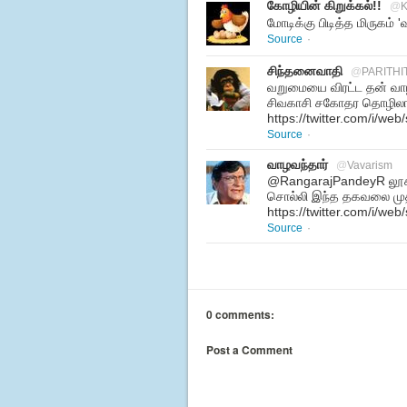
கோழியின் கிறுக்கல்!!
@
K
மோடிக்கு பிடித்த மிருகம் 
Source
·
சிந்தனைவாதி
@
PARITHI
வறுமையை விரட்ட தன் வா
சிவகாசி சகோதர தொழிலா
https://twitter.com/i/w
Source
·
வாழவந்தார்
@
Vavarism
@RangarajPandeyR லூசுப்
சொல்லி இந்த தகவலை முதல
https://twitter.com/i/w
Source
·
0 comments:
Post a Comment