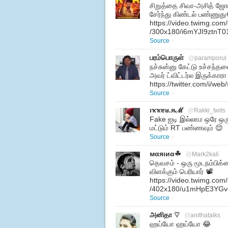
சிறுத்தை சிவா-அசித் ஜோட
சேர்ந்து கிண்டல் பண்ண
https://video.twimg.co
/300x180/i6mYJI9ztnT0
Source
·
பரம்பொருள்
@
paramporul
நச்சுன்னு கேட்டு உச்சந்த
அவர் ட்விட்டர்ல இருக்கா
https://twitter.com/i/w
Source
·
ıҡҡɐᴚ.яℳ
@
Rakki_twits
Fake ஐடி இல்லாம ஒரே ஒரு 
மட்டும் RT பண்ணவும் 😌
Source
·
мαяιиα☘
@
Mark2kali
தெவசம் - ஒரு மூடநம்பிக
விளக்கும் பெரியார் 📽️
https://video.twimg.co
/402x180/u1mHpE3YG
Source
·
அனிதா ♡
@
anithatalks
ஹய்யோ ஹய்யோ 😂