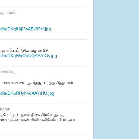
aganandh
edia/DKqfIAjVwAEk89H.jpg
புகைப்படம் @kalaignar89
/media/DKqWqOuUQAAA-Gy.jpg
@
sweetie_t
ம் வாசனையை நுகர்ந்து பார்த்த அனுபவம்
media/DKuRHyhVoAAYtHU.jpg
rKaran
்கு போட்டியா தான் நீங்க அரசியலுக்கு
san : அவர நான் சினிமாவிலேயே போட்டியா