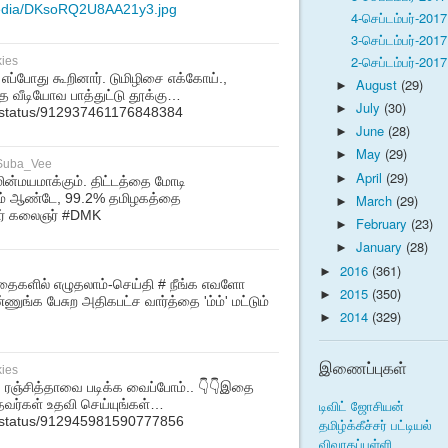
media/DKsoRQ2U8AA21y3.jpg
4-செப்டம்பர்-2017 
3-செப்டம்பர்-2017 
2-செப்டம்பர்-2017 
kies
எப்போது கூறினார். டுமிழிசை எக்கோய்.,
August
(29)
►
்த வீடியோவ பாத்துட்டு தூக்கு…
July
(30)
►
eb/status/912937461176848384
June
(28)
►
May
(29)
►
Suba_Vee
April
(29)
►
ின்மயமாக்கும். திட்டத்தை மோடி
ஆம் ஆண்டே, 99.2% தமிழகத்தை
March
(29)
►
ர் கலைஞர் #DMK
February
(23)
►
January
(28)
►
2016
(361)
►
்த்தைகளில் எழுதலாம்-செய்தி # நீங்க எவளோ
2015
(350)
►
ங்க பேசுற அதிகபட்ச வார்த்தை 'ம்ம்' மட்டும்
2014
(329)
►
இணைப்புகள்
kies
ை ரஞ்சித்தாவை படிக்க வைப்போம்.. 👇👇இதை
ிந்தவர்கள் உதவி செய்யுங்கள்…
டிவிட் ஜோசியன்
eb/status/912945981590777856
தமிழ்க்கீச்சர் பட்டியல்
விவாதப்புள்ளி