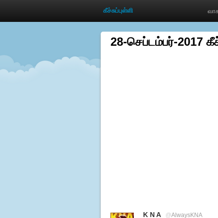
கீச்சுப்புள்ளி
வாச
28-செப்டம்பர்-2017 கீச
K N A
@
AlwaysKNA