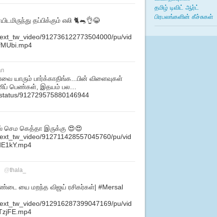
தமிழ் டிவிட் ஆர்ட்
பிரபலங்களின் கீச்சுகள்
ிடமிருந்து தப்பிக்கும் எலி 🐈🐀👌😂
m/ext_tw_video/912736122773504000/pu/vid
fMUbi.mp4
an
வை யாரும் பார்க்காதிங்க...பின் விளைவுகள்
்பிணிப் பெண்கள், இதயம் பல…
eb/status/912729575880146944
ல் செம கெத்தா இருக்கு 😍😍
m/ext_tw_video/912711428557045760/pu/vid
dE1kY.mp4
@
thala_
டை யை மறந்த‌ விஜய் ர‌சிகர்கள்| #Mersal
m/ext_tw_video/912916287399047169/pu/vid
TzjFE.mp4