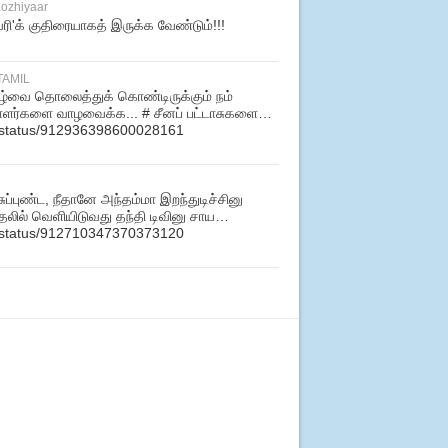
ozhiyaar
'வரி'க் குதிரையாகத் இருக்க வேண்டும்!!!
TAMIL
ழ்வை தொலைத்துக் கொண்டிருக்கும் நம்
ளர்களை வாழவைக்க... # சீனப் பட்டாசுகளை…
eb/status/912936398600028161
புண்ட, நீதானே அந்தம்மா இறந்துடிச்சினு
ில் வெளியிடுவது தந்தி டிவினு சாய…
eb/status/912710347370373120