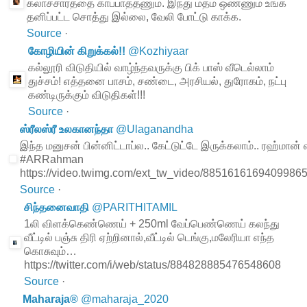
கலாச்சாரத்தை காப்பாத்தணும். இந்து மதம் ஒண்ணும் உங்க
தனிப்பட்ட சொத்து இல்லை, வேலி போட்டு காக்க.
Source
·
கோழியின் கிறுக்கல்!!
@
Kozhiyaar
கல்லூரி விடுதியில் வாழ்ந்தவருக்கு பிக் பாஸ் வீடெல்லாம்
துச்சம்! எத்தனை பாசம், சண்டை, அரசியல், துரோகம், நட்பு
கண்டிருக்கும் விடுதிகள்!!!
Source
·
ஸ்ரீலஸ்ரீ உலகானந்தா
@
Ulaganandha
இந்த மனுசன் பின்னிட்டாப்ல.. கேட்டுட்டே இருக்கலாம்.. ரஹ்மா
#ARRahman
https://video.twimg.com/ext_tw_video/885161616940998
Source
·
சிந்தனைவாதி
@
PARITHITAMIL
1லி விளக்கெண்ணெய் + 250ml வேப்பெண்ணெய் கலந்து
வீட்டில் பஞ்சு திரி ஏற்றினால்,வீட்டில் டெங்கு,மலேரியா எந்த
கொசுவும்…
https://twitter.com/i/web/status/884828885476548608
Source
·
Maharaja®
@
maharaja_2020