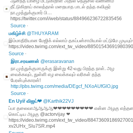
ஆனந்த யாழை மீட்டுகிறாள் அதில் நெஞ்சில் வண்ணம்
தீட்டுகிறாய் காலத்தால் மறையாத பாடல் தந்த கவிஞர்
நா.முத்துக்குமார் பி…
https://twitter.com/i/web/status/884966236722835456
Source
·
மகிழ்ச்சி
@
THUYARAM
இம்மாதிரியான மேஜிக் எல்லாம் தகப்பன்சாமியால் மட்டுமே முடியும
https://video.twimg.com/ext_tw_video/88501543691980
Source
·
இரா.சரவணன்
@
erasaravanan
நா.முத்துக்குமாருக்கு இன்று 42-வது பிறந்த நாள். அழ
வைக்கவும், துள்ளி எழ வைக்கவும் வரிகள் தந்த
பேரன்புக்காரன்!
http://pbs.twimg.com/media/DEgcf_NXoAUfGlO.jpg
Source
·
En Uyíŕ விஜய்❤
@
Karthik22VJ
ப்பா தலைவாஆஆஆஆ❤❤❤❤❤❤❤❤❤ என்ன அழகு எத்தனை 
கொட்டிய அழகு @actorvijay ❤
https://video.twimg.com/ext_tw_video/884736091869270016
xv2UHx_Slu7SR.mp4