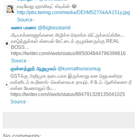
வடிவேலு ஹாலிவுட் ஸ்டில்ஸ் 😂
http://pbs.twimg.com/media/DEhM527XkAA151y.jpg
Source
·
சுணா பாணா
@
Bigbosstamil
மீடியாக்காரனுங்களை கிழிச்சு தொங்க விட்ருக்காய்ங்கே...
வாழ்த்துக்கள் ஸ்மைல் சேட்டைக் குழுவினருக்கு REAL
BOSS…
https://twitter.com/i/web/status/885004844796399616
Source
·
குன்னத்தூர் ஆறுமுகம்
@
kunnathurarumug
GSTக்கு அதிமுக தடையாக இருக்காது என ஜெயலலிதா
என்னிடம் கூறினார்- வெங்கையா நாயுடு. # டேய் ஆளில்லனா நீ
என்ன வேணாலும் பே…
https://twitter.com/i/web/status/884791328135041025
Source
·
No comments: