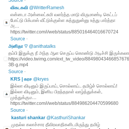
Source
·
விகடகவி
@
WritterRamesh
என்னடா அன்னலட்சுமி வளர்த்த மாடு விருமாண்டி கெட்டப்
போட்டு பிக்பாஸ் வீட்டுக்குள்ள சுத்துதுன்னு உத்து பார்த்தா
அ…
https://twitter.com/i/web/status/885016464016670724
Source
·
அனிதா ♡
@
anithatalks
தம்பி இதுக்கு நீ அந்த ஆள செருப்ப கொண்டு அடிச்சி இருக்கலா
https://video.twimg.com/ext_tw_video/8849804346685767
3B-g.mp4
Source
·
KRS | கரச
@
kryes
இல்லா விடினும் இருப்பாய், சொல்லாய்.. தமிழ்ச் சொல்லாய்!
இல்லா விடினும், இனிய பிறந்தநாள் வாழ்த்துக்கள்,
முத்துக்கும…
https://twitter.com/i/web/status/884986204470599680
Source
·
kasturi shankar
@
KasthuriShankar
முதல்ல கலாச்சார தீவிரவாதிகளிடமிருந்து தமிழ்