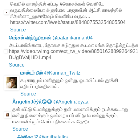
வெயில் காலத்தில் எப்படி #கொசுக்கள் வெளியே
வருவதில்லையோ அதுபோல பாஜகவின் ஆட்சி காலத்தில்
#அன்னா_ஹசாரேவும் வெளியே வருவ…
https://twitter.com/i/web/status/884807553254805504
Source
·
மெர்சல் வித்(து)வான்
@
palanikannan04
அடப்பாவிங்களா,, தோசை சுடுறதுல கூடவா உங்க தொழில்நுட்பத்தை 
https://video.twimg.com/ext_tw_video/8850162889926492
BUgBValjHD1.mp4
Source
·
மாஸ்டர் பீஸ்
@
Kannan_Twitz
கடிகாரமும் மனிதனும் ஒன்று, ஓடாவிட்டால் தூக்கி
எறியப்படுவதினால்.
Source
·
ÃngelinJêýâ😘😉
@
AngelinJeyaa
தன் வீட்டு பெண்ணுக்கும் தன் மனைவிக்கும் நடக்ககூடாது
என்று நினைக்கும் ஒன்றை யார் வீட்டு பெண்ணுக்கும்,
மனைவிக்கும் செய்ய நினைக்காதே👈
Source
·
அனிதா ♡
@
anithatalks