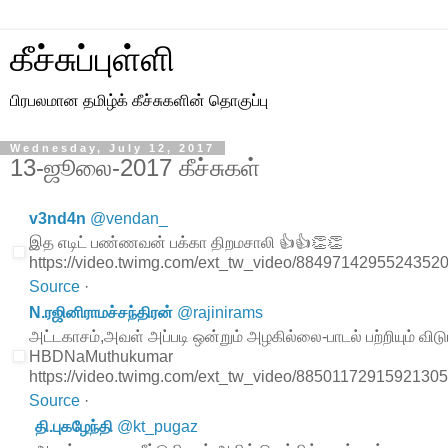
கீச்சுப்புள்ளி
பிரபலமான தமிழ்க் கீச்சுகளின் தொகுப்பு
Wednesday, July 12, 2017
13-ஜூலை-2017 கீச்சுகள்
v3nd4n
@
vendan_
இத எடிட் பண்ணவன் பக்கா திறமசாலி 👍👍👏👏
https://video.twimg.com/ext_tw_video/884971429552435
Source
·
N.ரஜினிராமச்சந்திரன்
@
rajinirams
அட்டகாசம்,அவள் அப்படி ஒன்றும் அழகில்லை-பாடல் பற்றியும் விடுபட்
HBDNaMuthukumar
https://video.twimg.com/ext_tw_video/88501172915921
Source
·
தி.புகழேந்தி
@
kt_pugaz