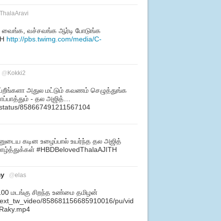
ThalaAravi
 வைங்க, வச்சவங்க ஆர்டி போடுங்க
TH
http://pbs.twimg.com/media/C-
@
Kokki2
்றீங்களா அதுல மட்டும் கவணம் செழுத்துங்க
ாப்பாத்தும் - தல அஜித்…
eb/status/858667491211567104
்னுடைய கடின உழைப்பால் உயர்ந்த தல அஜித்
 வாழ்த்துக்கள் #HBDBelovedThalaAJITH
my
@
elas
00 மடங்கு சிறந்த உண்மை தமிழன்
m/ext_tw_video/858681156685910016/pu/vid
yRaky.mp4