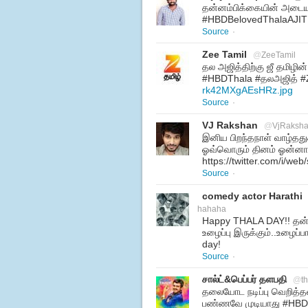
தன்னம்பிக்கையின் அடையா
#HBDBelovedThalaAJI
Source
·
Zee Tamil
@
ZeeTamil
தல அஜித்திற்கு ஜீ தமிழின
#HBDThala #தலஅஜித் #
rk42MXgAEsHRz.jpg
Source
·
VJ Rakshan
@
VjRaksh
இனிய பிறந்தநாள் வாழ்தது
ஓவ்வொரும் தினம் ஓன்னா
https://twitter.com/i/w
Source
·
comedy actor Harathi
hahaha
Happy THALA DAY!! தன்னம
உழைப்பு இருக்கும்..உழைப்ப
day!
Source
·
சால்ட்&பெப்பர் தளபதி
@
t
தலையோட நடிப்பு வெறித்தன
பண்ணவே முடியாது #HBDB