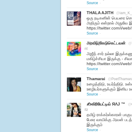
Source
·
THALA AJITH
@
iam_K
ஒரு நடிகனின் பெயரை சொன
அதிரும் என்றால் அதுவே 
https://twitter.com/i/w
Source
·
அரவிந்|கேடுகெட்டவன்
@
nt
அஜீத் சார் நல்லா இருக்கண
மகிழ்ச்சியா இருக்கு - சி
https://twitter.com/i/w
Source
·
Thamarai
@
PoetThamar
உழைத்திடு, உயர்ந்திடு. உன
ஊழியர்களுக்கும் இனிய உழ
Source
·
✍கிரியேட்டிவ் ЯΛJ ™
@
itz
தமிழ் ராக்கர்ஸ்காரன் பாக
பேசுர வாயிக்கு அவன் பட
இருக்கும்
Source
·