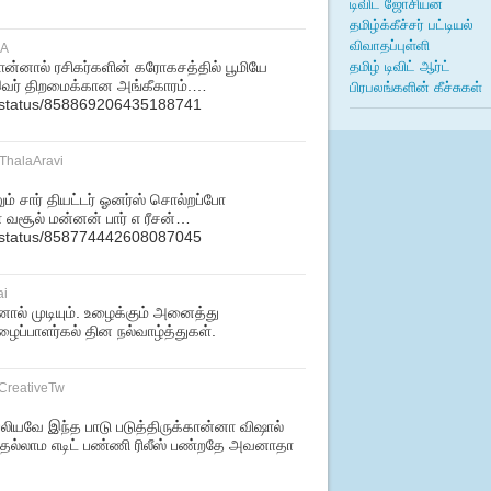
டிவிட் ஜோசியன்
தமிழ்க்கீச்சர் பட்டியல்
விவாதப்புள்ளி
_A
தமிழ் டிவிட் ஆர்ட்
்னால் ரசிகர்களின் கரோகசத்தில் பூமியே
பிரபலங்களின் கீச்சுகள்
இவர் திறமைக்கான அங்கீகாரம்.…
eb/status/858869206435188741
ThalaAravi
ும் சார் தியட்டர் ஓனர்ஸ் சொல்றப்போ
வா வசூல் மன்னன் பார் எ ரீசன்…
eb/status/858774442608087045
ai
்னால் முடியும். உழைக்கும் அனைத்து
ைப்பாளர்கல் தின நல்வாழ்த்துகள்.
CreativeTw
ுபலியவே இந்த பாடு படுத்திருக்கான்னா விஷால்
த்தல்லாம எடிட் பண்ணி ரிலீஸ் பண்றதே அவனாதா