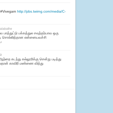
💪 #Vivegam
http://pbs.twimg.com/media/C-
halabathe
வ பாத்துட்டு பக்கத்துல சவுந்தர்யாவ ஒரு
இப்டி சொல்லித்தான என்னையவச்சி
ப
tz
ி ஆற்றை கடந்து கல்லூரிக்கு சென்று படித்து
லதான் காவிரி மண்ணை வித்து