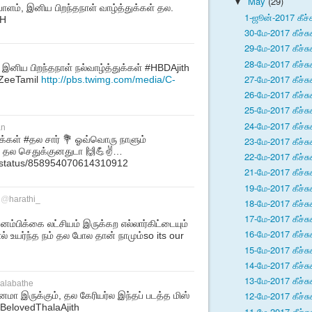
May
(29)
▼
ளம், இனிய பிறந்தநாள் வாழ்த்துக்கள் தல.
1-ஜூன்-2017 கீச்
TH
30-மே-2017 கீச்சு
29-மே-2017 கீச்சு
28-மே-2017 கீச்சு
் இனிய பிறந்தநாள் நல்வாழ்த்துக்கள் #HBDAjith
27-மே-2017 கீச்சு
ZeeTamil
http://pbs.twimg.com/media/C-
26-மே-2017 கீச்சு
25-மே-2017 கீச்சு
24-மே-2017 கீச்சு
an
க்கள் #தல சார் 💐 ஓவ்வொரு நாளும்
23-மே-2017 கீச்சு
 தல செதுக்குனதுடா 🙌💪✌…
22-மே-2017 கீச்சு
eb/status/858954070614310912
21-மே-2017 கீச்சு
19-மே-2017 கீச்சு
@
harathi_
18-மே-2017 கீச்சு
17-மே-2017 கீச்சு
்பிக்கை லட்சியம் இருக்கற எல்லார்கிட்டையும்
16-மே-2017 கீச்சு
ால் உயர்ந்த நம் தல போல தான் நாமும்so its our
15-மே-2017 கீச்சு
14-மே-2017 கீச்சு
13-மே-2017 கீச்சு
halabathe
12-மே-2017 கீச்சு
மா இருக்கும், தல கேரியர்ல இந்தப் படத்த மிஸ்
elovedThalaAjith
11-மே-2017 கீச்சு