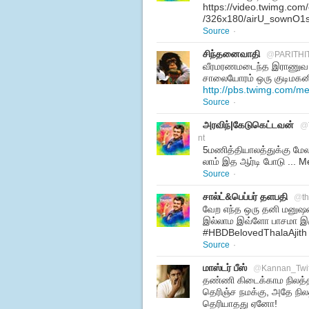
https://video.twimg.co
/326x180/airU_sownO1
Source
·
சிந்தனைவாதி
@
PARITHI
வீரமரணமடைந்த இராணுவ வ
சாலையோரம் ஒரு குடிமகன
http://pbs.twimg.com/
Source
·
அரவிந்|கேடுகெட்டவன்
@
nt
5மணித்தியாலத்துக்கு மேல
லாம் இத ஆர்டி போடு ...
Source
·
சால்ட்&பெப்பர் தளபதி
@
t
வேற எந்த ஒரு தனி மனுஷன் ம
இல்லாம இவ்ளோ பாசமா இருந்
#HBDBelovedThalaAjith
Source
·
மாஸ்டர் பீஸ்
@
Kannan_Twi
தண்ணி கிடைக்காம நிலத்த
தெரிஞ்ச நமக்கு, அதே நி
தெரியாதது ஏனோ!