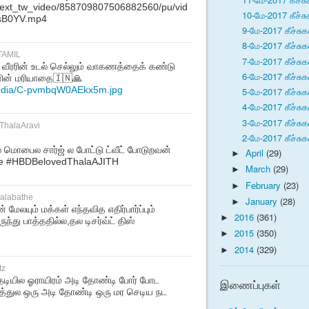
m/ext_tw_video/858709807506882560/pu/vid
10-மே-2017 கீச்சு
sB0YV.mp4
9-மே-2017 கீச்சுக
8-மே-2017 கீச்சுக
TAMIL
7-மே-2017 கீச்சுக
ீரரின் உடல் செல்லும் வாகணத்தைக் கண்டு
6-மே-2017 கீச்சுக
ின் மரியாதை🇮🇳🙏
media/C-pvmbqW0AEkx5m.jpg
5-மே-2017 கீச்சுக
4-மே-2017 கீச்சுக
3-மே-2017 கீச்சுக
ThalaAravi
2-மே-2017 கீச்சுக
 மொபைல சார்ஜ் ல போட்டு ட்வீட் போடுறவன்
April
(29)
►
 Me #HBDBelovedThalaAJITH
March
(29)
►
February
(23)
►
halabathe
January
(28)
►
ேலயும் மக்கள் எந்தவித எதிர்பார்ப்பும்
2016
(361)
►
து பாத்ததில்ல,தல டிசர்வ்ட் திஸ்
2015
(350)
►
2014
(329)
►
tz
டியில ஓராயிரம் அடி தோண்டி போர் போட
இணைப்புகள்
லத்துல ஒரு அடி தோண்டி ஒரு மர செடிய நட