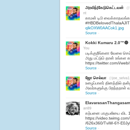
அரவிந்|கேடுகெட்டவன்
@
nt
காமன் டிபி வைக்காதவங்க
#HBDBelovedThalaAJI
qlkOXW0AACok1.jpg
Source
·
Kokki Kumaru 2.0™🔵
You
படிக்குறீங்களா வேலை செய
அது மட்டும் தான் உங்கள க
https://twitter.com/i/w
Source
·
ஜோ செல்வா
@
joe_selva1
உழைப்பாளர் தினத்தில் தன
அவர்களுக்கு பிறந்தநாள்
Source
·
ElavarasanThangasa
an89
கற்பனை பாகுபலியை விட 1
https://video.twimg.co
/626x360/TviW-6Y-E0J
Source
·