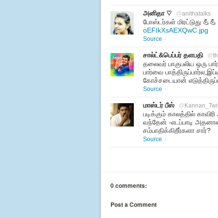
அனிதா ♡
@
anithatalks
போஸ்டர்கள் மிரட்டுது 💪
oEFIkXsAEXQwC.jpg
Source
·
சால்ட்&பெப்பர் தளபதி
@
t
தலைவர் பாகுபலிய ஒரு பார்
பார்வை பாத்திருப்பார்ல,
கோச்சடையான் எடுத்திருப்
Source
·
மாஸ்டர் பீஸ்
@
Kannan_Twi
படிக்கும் காலத்தில் காவிர
வந்தேன் -எடப்பாடி அதனா
சம்பாதிக்கிறீர்களா சார்?
Source
·
0 comments:
Post a Comment