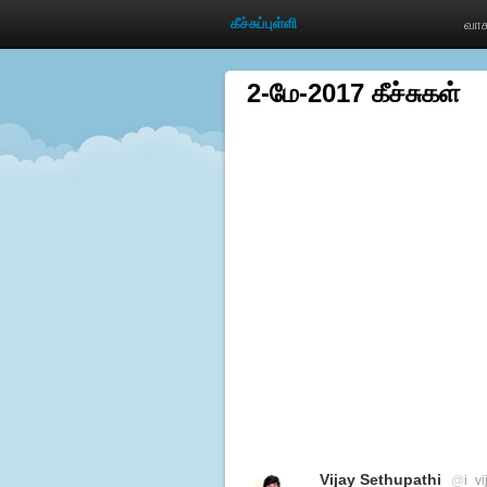
கீச்சுப்புள்ளி
வாச
2-மே-2017 கீச்சுகள்
Vijay Sethupathi
@
i_v