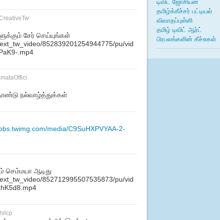
டிவிட் ஜோசியன்
தமிழ்க்கீச்சர் பட்டியல்
CreativeTw
விவாதப்புள்ளி
தமிழ் டிவிட் ஆர்ட்
க்கும் சேர் செய்யுங்கள்
பிரபலங்களின் கீச்சுகள்
m/ext_tw_video/852839201254944775/pu/vid
PaK9-.mp4
mataOffici
ாண்டு நல்வாழ்த்துக்கள்
//pbs.twimg.com/media/C9SuHXPVYAA-2-
ூம் செம்மயா ஆடிது
m/ext_tw_video/852712995507535873/pu/vid
LhK5d8.mp4
hilcp