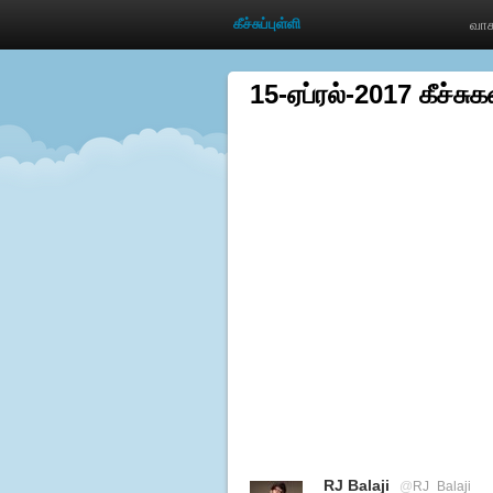
கீச்சுப்புள்ளி
வாச
15-ஏப்ரல்-2017 கீச்சுக
RJ Balaji
@
RJ_Balaji