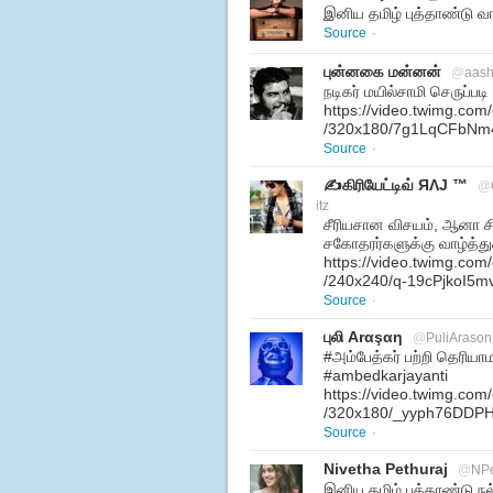
இனிய தமிழ் புத்தாண்டு வாழ
Source
·
புன்னகை மன்னன்
@
aash
நடிகர் மயில்சாமி செருப்படி
https://video.twimg.co
/320x180/7g1LqCFbNm4
Source
·
✍கிரியேட்டிவ் ЯΛJ ™
@
itz
சீரியசான விசயம், ஆனா சி
சகோதரர்களுக்கு வாழ்த்து
https://video.twimg.co
/240x240/q-19cPjkoI5m
Source
·
புலி Arαşαη
@
PuliArason
#அம்பேத்கர் பற்றி தெரியா
#ambedkarjayanti
https://video.twimg.co
/320x180/_yyph76DDP
Source
·
Nivetha Pethuraj
@
NPe
இனிய தமிழ் புத்தாண்டு நல