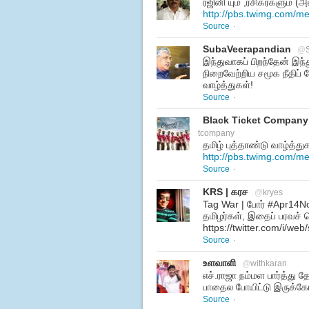
ரஜினி யும் ,ரசிகர்களும்
http://pbs.twimg.com/m
Source
·
SubaVeerapandian
@
இந்துவாகப் பிறந்தேன் இந
நிறைவேற்றிய சமூக நீதிப்
வாழ்த்துகள்!
Source
·
Black Ticket Company
tcompany
தமிழ் புத்தாண்டு வாழ்த்துக
http://pbs.twimg.com/
Source
·
KRS | கரச
@
kryes
Tag War | போர் #Apr14N
தமிழர்கள், இதைப் பரவச் ச
https://twitter.com/i/w
Source
·
உளவாளி
@
withkaran
எச்.ராஜா நம்மள பார்த்த
பாதைல போயிட்டு இருக்கோம
Source
·