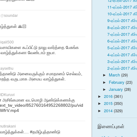
12-ஏப்ரல்-2017 கீச
11-ஏப்ரல்-2017 கீச
10-ஏப்ரல்-2017 கீச
@
soundar
9-ஏப்ரல்-2017 கீச்
ழ்த்துகள் 🙏🏻
8-ஏப்ரல்-2017 கீச்
7-ஏப்ரல்-2017 கீச்
6-ஏப்ரல்-2017 கீச்
iqali500
5-ஏப்ரல்-2017 கீச்
ாயிகளை கூப்பிட்டு நாலு வார்த்தை பேசுங்க
வாழ்த்துக்களா வேண்டாம் ஐயா.
4-ஏப்ரல்-2017 கீச்
3-ஏப்ரல்-2017 கீச்
2-ஏப்ரல்-2017 கீச்
ijaysethu
ை புத்தாண்டு அனைவருக்கும் சமாதானம் செல்வம்,
March
(29)
►
நிறைந்த வருடமாக அமைய வாழ்த்துகள்.
February
(23)
►
January
(28)
►
tDKuruvi
2016
(361)
►
r அசிங்கமான வடமொழி ஆண்டுக்கணக்கு
2015
(350)
►
m/ext_tw_video/852760164952268802/pu/vid
2014
(329)
LWfrV.mp4
►
இணைப்புகள்
utirakani
வாழ்த்துக்கள்.... #தமிழ்புத்தாண்டு