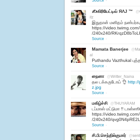
Source
·
✍கிரியேட்டிவ் ЯΛJ ™
@
itz
இதுதான் மனிதம் நண்பர்களு
https://video.twimg.co
/240x240/RKrqzD8bToL
Source
·
Mamata Banerjee
@
Ma
al
Puthandu Vazthukal புத்த
Source
·
நைனா
@
Writter_Naina
தல டக்கருடோய் 👌
http:
z.jpg
Source
·
மகிழ்ச்சி
@
THUYARAM
டப்மாஸ் மட்டுமா !! டான்ஸ
https://video.twimg.co
/240x240/qvg0N4pRE2
Source
·
சி.பி.செந்தில்குமார்
@
sent