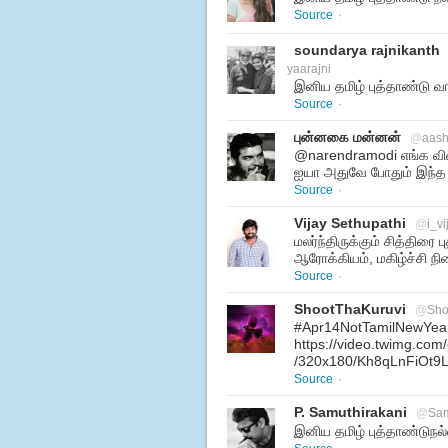
Source
·
soundarya rajnikanth
yaarajni
இனிய தமிழ் புத்தாண்டு வா
Source
·
புன்னகை மன்னன்
@
aash
@narendramodi எங்க விவச
ஐயா அதுவே போதும் இந்த 
Source
·
Vijay Sethupathi
@
i_v
மலர்ந்திருக்கும் சித்திர
ஆரோக்கியம், மகிழ்ச்சி 
Source
·
ShootThaKuruvi
@
Sho
#Apr14NotTamilNewYea
https://video.twimg.co
/320x180/Kh8qLnFiOt9
Source
·
P. Samuthirakani
@
Sam
இனிய தமிழ் புத்தாண்டு​நல்