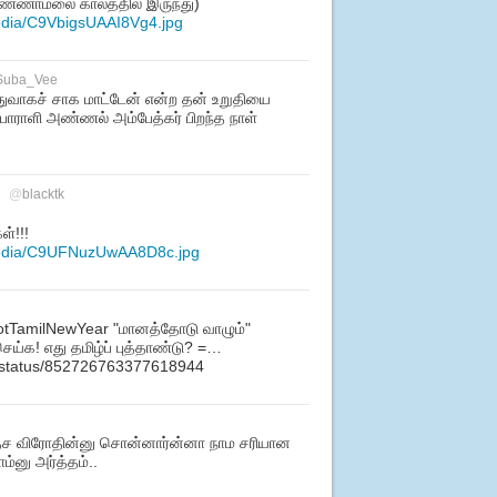
 (அண்ணாமலை காலத்தில் இருந்து)
edia/C9VbigsUAAI8Vg4.jpg
Suba_Vee
்துவாகச் சாக மாட்டேன் என்ற தன் உறுதியை
 போராளி அண்ணல் அம்பேத்கர் பிறந்த நாள்
@
blacktk
ள்!!!
media/C9UFNuzUwAA8D8c.jpg
otTamilNewYear "மானத்தோடு வாழும்"
ெய்க! எது தமிழ்ப் புத்தாண்டு? =…
eb/status/852726763377618944
ு தேச விரோதின்னு சொன்னார்ன்னா நாம சரியான
்னு அர்த்தம்..