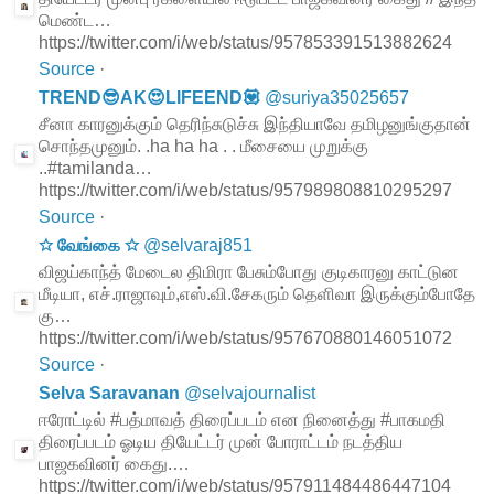
மெண்ட…
https://twitter.com/i/web/status/957853391513882624
Source
·
TREND😎AK😍LIFEEND💟
@
suriya35025657
சீனா காரனுக்கும் தெரிந்சுடுச்சு இந்தியாவே தமிழனுங்குதான்
சொந்தமுனும். .ha ha ha . . மீசையை முறுக்கு
..#tamilanda…
https://twitter.com/i/web/status/957989808810295297
Source
·
☆ வேங்கை ☆
@
selvaraj851
விஜய்காந்த் மேடைல திமிரா பேசும்போது குடிகாரனு காட்டுன
மீடியா, எச்.ராஜாவும்,எஸ்.வி.சேகரும் தெளிவா இருக்கும்போதே
கு…
https://twitter.com/i/web/status/957670880146051072
Source
·
Selva Saravanan
@
selvajournalist
ஈரோட்டில் #பத்மாவத் திரைப்படம் என நினைத்து #பாகமதி
திரைப்படம் ஓடிய தியேட்டர் முன் போராட்டம் நடத்திய
பாஜகவினர் கைது.…
https://twitter.com/i/web/status/957911484486447104