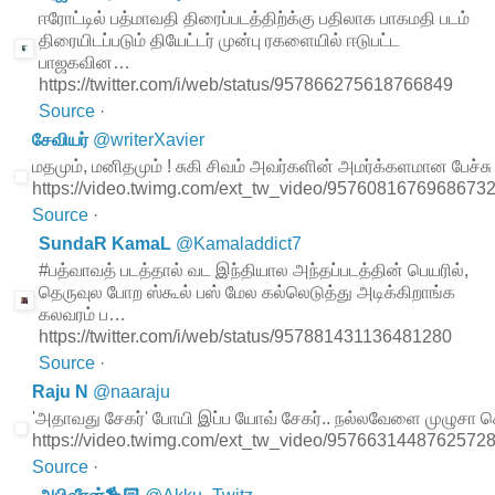
ஈரோட்டில் பத்மாவதி திரைப்படத்திற்க்கு பதிலாக பாகமதி படம்
திரையிடப்படும் தியேட்டர் முன்பு ரகளையில் ஈடுபட்ட
பாஜகவின…
https://twitter.com/i/web/status/957866275618766849
Source
·
சேவியர்
@
writerXavier
மதமும், மனிதமும் ! சுகி சிவம் அவர்களின் அமர்க்களமான பேச்சு
https://video.twimg.com/ext_tw_video/957608167696867
Source
·
SundaR KamaL
@
Kamaladdict7
#பத்வாவத் படத்தால் வட இந்தியால அந்தப்படத்தின் பெயரில்,
தெருவுல போற ஸ்கூல் பஸ் மேல கல்லெடுத்து அடிக்கிறாங்க
கலவரம் ப…
https://twitter.com/i/web/status/957881431136481280
Source
·
Raju N
@
naaraju
'அதாவது சேகர்' போயி இப்ப யோவ் சேகர்.. நல்லவேளை முழுசா சொ
https://video.twimg.com/ext_tw_video/957663144876257
Source
·