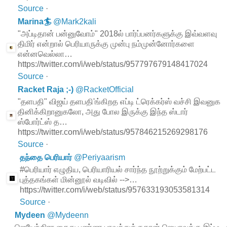
Source
·
Marina🏄
@
Mark2kali
"அப்டிதான் பன்னுவோம்" 2018ல் பார்ப்பனர்களுக்கு இவ்வளவு
திமிர் என்றால் பெரியாருக்கு முன்பு நம்முன்னோர்களை
என்னவெல்லா…
https://twitter.com/i/web/status/957797679148417024
Source
·
Racket Raja ;-)
@
RacketOfficial
"தளபதி" விஜய் தளபதி'ங்கிறத எப்டி ட்ரெக்கர்ஸ் வச்சி இவனுக
தினிக்கிறானுகலோ, அது போல இருக்கு இந்த ஸ்டார்
ஸ்போர்ட்ஸ் த…
https://twitter.com/i/web/status/957846215269298176
Source
·
தந்தை பெரியார்
@
Periyaarism
#பெரியார் எழுதிய, பெரியாரியல் சார்ந்த நூற்றுக்கும் மேற்பட்ட
புத்தகங்கள் மின்னூல் வடிவில் -->…
https://twitter.com/i/web/status/957633193053581314
Source
·
Mydeen
@
Mydeenn