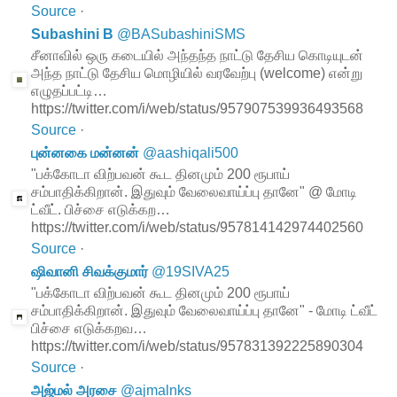
Source
·
Subashini B
@
BASubashiniSMS
சீனாவில் ஒரு கடையில் அந்தந்த நாட்டு தேசிய கொடியுடன்
அந்த நாட்டு தேசிய மொழியில் வரவேற்பு (welcome) என்று
எழுதப்பட்டி…
https://twitter.com/i/web/status/957907539936493568
Source
·
புன்னகை மன்னன்
@
aashiqali500
"பக்கோடா விற்பவன் கூட தினமும் 200 ரூபாய்
சம்பாதிக்கிறான். இதுவும் வேலைவாய்ப்பு தானே" @ மோடி
ட்வீட். பிச்சை எடுக்கற…
https://twitter.com/i/web/status/957814142974402560
Source
·
ஷிவானி சிவக்குமார்
@
19SIVA25
"பக்கோடா விற்பவன் கூட தினமும் 200 ரூபாய்
சம்பாதிக்கிறான். இதுவும் வேலைவாய்ப்பு தானே" - மோடி ட்வீட்
பிச்சை எடுக்கறவ…
https://twitter.com/i/web/status/957831392225890304
Source
·
அஜ்மல் அரசை
@
ajmalnks