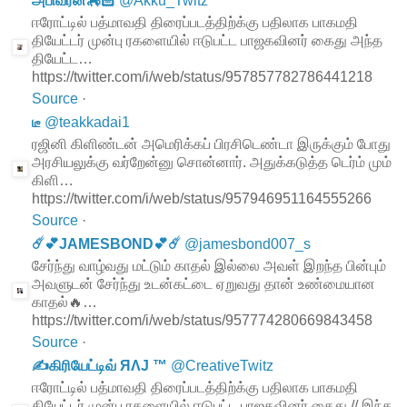
அபிவீரன்🏇🏻
@
Akku_Twitz
ஈரோட்டில் பத்மாவதி திரைப்படத்திற்க்கு பதிலாக பாகமதி
தியேட்டர் முன்பு ரகளையில் ஈடுபட்ட பாஜகவினர் கைது அந்த
தியேட்ட…
https://twitter.com/i/web/status/957857782786441218
Source
·
டீ
@
teakkadai1
ரஜினி கிளிண்டன் அமெரிக்கப் பிரசிடெண்டா இருக்கும் போது
அரசியலுக்கு வர்றேன்னு சொன்னார். அதுக்கடுத்த டெர்ம் மும்
கிளி…
https://twitter.com/i/web/status/957946951164555266
Source
·
☄️💕JAMESBOND💕☄️
@
jamesbond007_s
சேர்ந்து வாழ்வது மட்டும் காதல் இல்லை அவள் இறந்த பின்பும்
அவளுடன் சேர்ந்து உடன்கட்டை ஏறுவது தான் உண்மையான
காதல்🔥…
https://twitter.com/i/web/status/957774280669843458
Source
·
✍கிரியேட்டிவ் ЯΛJ ™
@
CreativeTwitz
ஈரோட்டில் பத்மாவதி திரைப்படத்திற்க்கு பதிலாக பாகமதி
தியேட்டர் முன்பு ரகளையில் ஈடுபட்ட பாஜகவினர் கைது // இந்த