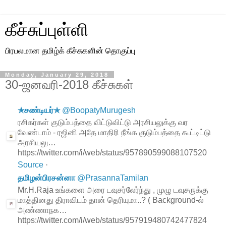
கீச்சுப்புள்ளி
பிரபலமான தமிழ்க் கீச்சுகளின் தொகுப்பு
Monday, January 29, 2018
30-ஜனவரி-2018 கீச்சுகள்
✯சண்டியர்✯
@
BoopatyMurugesh
ரசிகர்கள் குடும்பத்தை விட்டுவிட்டு அரசியலுக்கு வர
வேண்டாம் - ரஜினி அதே மாதிரி நீங்க குடும்பத்தை கூட்டிட்டு
அரசியலு…
https://twitter.com/i/web/status/957890599088107520
Source
·
தமிழன்பிரசன்னா
@
PrasannaTamilan
Mr.H.Raja உங்களை அரை டவுசர்லேர்ந்து , முழு டவுசருக்கு
மாத்தினது திராவிடம் தான் தெரியுமா..? ( Background-ல்
அண்ணாநக…
https://twitter.com/i/web/status/957919480742477824