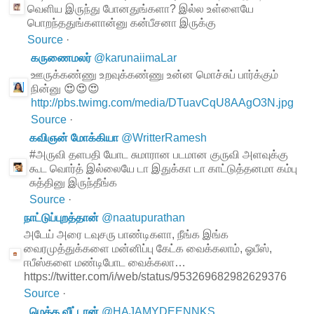
வெளிய இருந்து போனதுங்களா? இல்ல உள்ளையே
பொறந்ததுங்களான்னு கன்பீசனா இருக்கு
Source
·
கருணைமலர்
@
karunaiimaLar
ஊருக்கண்ணு உறவுக்கண்ணு உன்ன மொச்சுப் பார்க்கும்
நின்னு 😍😍😍
http://pbs.twimg.com/media/DTuavCqU8AAgO3N.jpg
Source
·
கவிஞன் மோக்கியா
@
WritterRamesh
#அருவி தளபதி யோட சுமாரான படமான குருவி அளவுக்கு
கூட வொர்த் இல்லையே டா இதுக்கா டா காட்டுத்தனமா கம்பு
சுத்தினு இருந்தீங்க
Source
·
நாட்டுப்புறத்தான்
@
naatupurathan
அடேய் அரை டவுசரு பாண்டிகளா, நீங்க இங்க
வைரமுத்துக்களை மன்னிப்பு கேட்க வைக்கலாம், ஓபீஸ்,
ஈபீஸ்களை மண்டிபோட வைக்கலா…
https://twitter.com/i/web/status/953269682982629376
Source
·
மெத்த வீட்டான்
@
HAJAMYDEENNKS