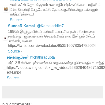
கமல் கட்சி தொடங்குவார் என எதிர்பார்க்கவில்லை - ரஜினி #
நீங்க ரெண்டு பேருமே கட்சி தொடங்குவிங்கன்னு மக்களும்
எதிர்பார்க்கல...!
Source
·
SundaR KamaL
@
Kamaladdict7
1996ல் இருந்து பில்டப் பண்ணி கடைசில தன் ரசிகர்களை
சந்தித்து , ஜந்தாம் நாள் சொல்கிறேன் என இன்னும் பில்டப்
பண்ணி, அனை…
https://twitter.com/i/web/status/953516078054785024
Source
·
சித்திரகுப்தன்
@
chithiragupta
பார்ட் 2 !! சின்ன புள்ளைங்க மொதகொண்டு தீவிரவாதியா மாத்தி 
https://video.twimg.com/ext_tw_video/953628404867153
e04.mp4
Source
·
No comments: