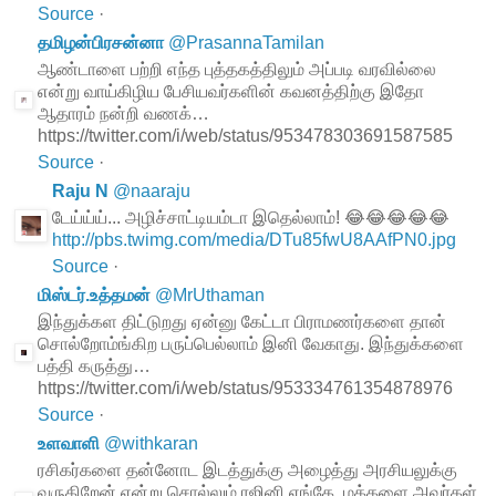
Source
·
தமிழன்பிரசன்னா
@
PrasannaTamilan
ஆண்டாளை பற்றி எந்த புத்தகத்திலும் அப்படி வரவில்லை
என்று வாய்கிழிய பேசியவர்களின் கவனத்திற்கு இதோ
ஆதாரம் நன்றி வணக்…
https://twitter.com/i/web/status/953478303691587585
Source
·
Raju N
@
naaraju
டேய்ய்ய்... அழிச்சாட்டியம்டா இதெல்லாம்! 😂😂😂😂😂
http://pbs.twimg.com/media/DTu85fwU8AAfPN0.jpg
Source
·
மிஸ்டர்.உத்தமன்
@
MrUthaman
இந்துக்கள திட்டுறது ஏன்னு கேட்டா பிராமணர்களை தான்
சொல்றோம்ங்கிற பருப்பெல்லாம் இனி வேகாது. இந்துக்களை
பத்தி கருத்து…
https://twitter.com/i/web/status/953334761354878976
Source
·
உளவாளி
@
withkaran
ரசிகர்களை தன்னோட இடத்துக்கு அழைத்து அரசியலுக்கு
வருகிறேன் என்று சொல்லும் ரஜினி எங்கே..மக்களை அவர்கள்