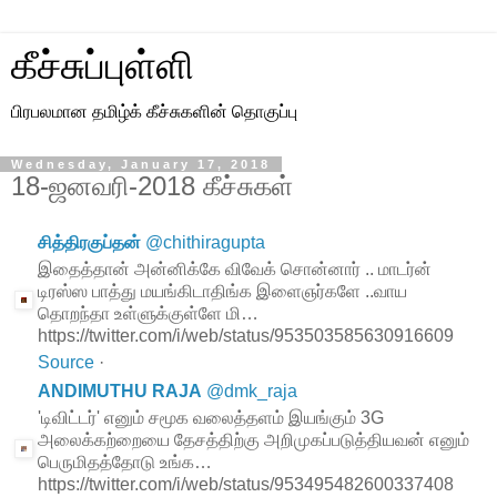
கீச்சுப்புள்ளி
பிரபலமான தமிழ்க் கீச்சுகளின் தொகுப்பு
Wednesday, January 17, 2018
18-ஜனவரி-2018 கீச்சுகள்
சித்திரகுப்தன்
@
chithiragupta
இதைத்தான் அன்னிக்கே விவேக் சொன்னார் .. மாடர்ன்
டிரஸ்ஸ பாத்து மயங்கிடாதிங்க இளைஞர்களே ..வாய
தொறந்தா உள்ளுக்குள்ளே மி…
https://twitter.com/i/web/status/953503585630916609
Source
·
ANDIMUTHU RAJA
@
dmk_raja
'டிவிட்டர்' எனும் சமூக வலைத்தளம் இயங்கும் 3G
அலைக்கற்றையை தேசத்திற்கு அறிமுகப்படுத்தியவன் எனும்
பெருமிதத்தோடு உங்க…
https://twitter.com/i/web/status/953495482600337408