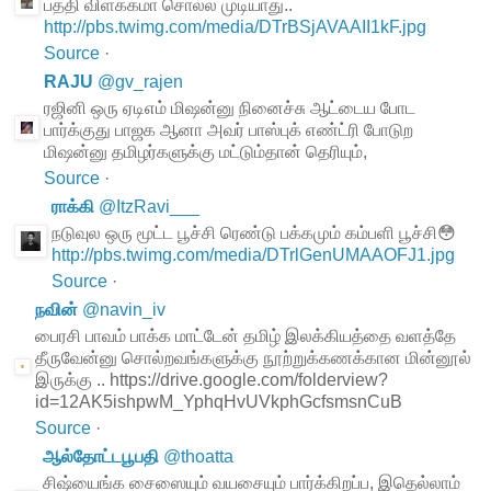
பத்தி விளக்கமா சொல்ல முடியாது..
http://pbs.twimg.com/media/DTrBSjAVAAII1kF.jpg
Source
·
RAJU
@
gv_rajen
ரஜினி ஒரு ஏடிஎம் மிஷன்னு நினைச்சு ஆட்டைய போட
பார்க்குது பாஜக ஆனா அவர் பாஸ்புக் எண்ட்ரி போடுற
மிஷன்னு தமிழர்களுக்கு மட்டும்தான் தெரியும்,
Source
·
ராக்கி
@
ItzRavi___
நடுவுல ஒரு மூட்ட பூச்சி ரெண்டு பக்கமும் கம்பளி பூச்சி😳
http://pbs.twimg.com/media/DTrlGenUMAAOFJ1.jpg
Source
·
நவின்
@
navin_iv
பைரசி பாவம் பாக்க மாட்டேன் தமிழ் இலக்கியத்தை வளத்தே
தீருவேன்னு சொல்றவங்களுக்கு நூற்றுக்கணக்கான மின்னூல்
இருக்கு .. https://drive.google.com/folderview?
id=12AK5ishpwM_YphqHvUVkphGcfsmsnCuB
Source
·
ஆல்தோட்டபூபதி
@
thoatta
சிஷ்யைங்க சைஸையும் வயசையும் பார்க்கிறப்ப, இதெல்லாம்