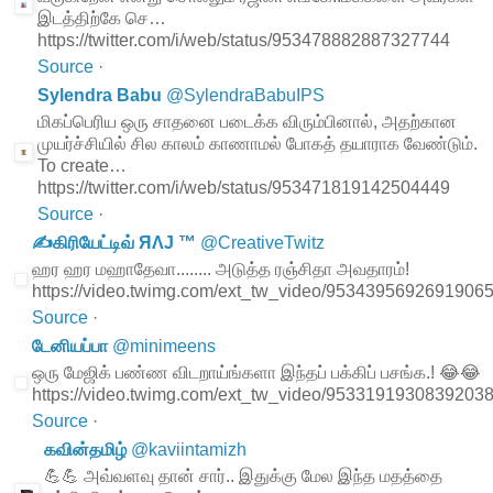
இடத்திற்கே செ…
https://twitter.com/i/web/status/953478882887327744
Source
·
Sylendra Babu
@
SylendraBabuIPS
மிகப்பெரிய ஒரு சாதனை படைக்க விரும்பினால், அதற்கான
முயர்ச்சியில் சில காலம் காணாமல் போகத் தயாராக வேண்டும்.
To create…
https://twitter.com/i/web/status/953471819142504449
Source
·
✍கிரியேட்டிவ் ЯΛJ ™
@
CreativeTwitz
ஹர ஹர மஹாதேவா........ அடுத்த ரஞ்சிதா அவதாரம்!
https://video.twimg.com/ext_tw_video/95343956926919
Source
·
டேனியப்பா
@
minimeens
ஒரு மேஜிக் பண்ண விடறாய்ங்களா இந்தப் பக்கிப் பசங்க.! 😂😂
https://video.twimg.com/ext_tw_video/95331919308392
Source
·
கவின்தமிழ்
@
kaviintamizh
💪💪 அவ்வளவு தான் சார்.. இதுக்கு மேல இந்த மதத்தை